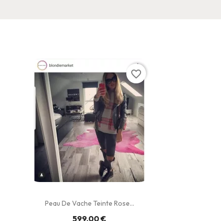
favorite_border
Peau De Vache Teinte Rose...
599,00 €