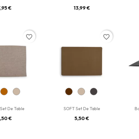
,95 €
13,99 €
favorite_border
favorite_border
Set De Table
SOFT Set De Table
Bo
,50 €
5,50 €