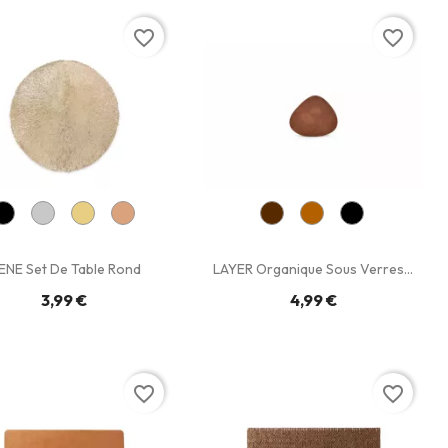
favorite_border
favorite_border
ENE Set De Table Rond
LAYER Organique Sous Verres...
3,99 €
4,99 €
favorite_border
favorite_border