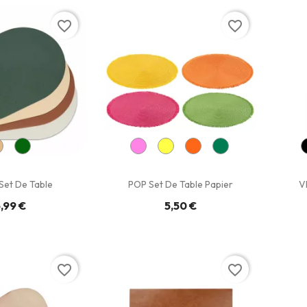
favorite_border
favorite_border
Set De Table
POP Set De Table Papier
V
,99 €
5,50 €
favorite_border
favorite_border