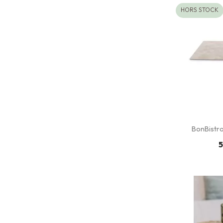
HORS STOCK
BonBistro 
5