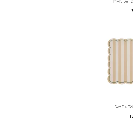
MAIS Set D
7
Set De Tab
1