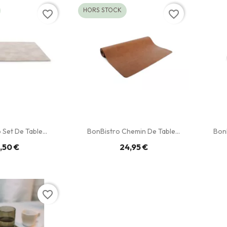
HORS STOCK
favorite_border
favorite_border
Set De Table...
BonBistro Chemin De Table...
BonB
,50 €
24,95 €
favorite_border