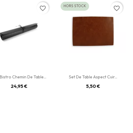
HORS STOCK
favorite_border
favorite_border
istro Chemin De Table...
Set De Table Aspect Cuir...
24,95 €
5,50 €