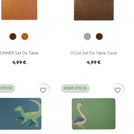
DINNER Set De Table
OLGA Set De Table Tissé
4,99 €
4,99 €
 STOCK
HORS STOCK
favorite_border
favorite_border