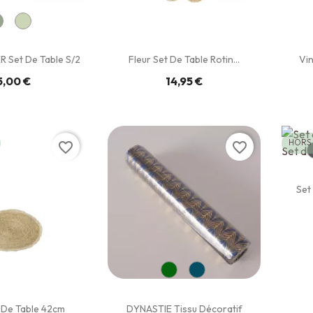
 Set De Table S/2
Fleur Set De Table Rotin...
Vin
5,00 €
14,95 €
HORS
favorite_border
favorite_border
Set
 De Table 42cm
DYNASTIE Tissu Décoratif