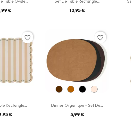
e Table Ovale...
Set De Table Rectangle...
Se
,99 €
12,95 €
favorite_border
favorite_border
le Rectangle...
Dinner Organique - Set De...
2,95 €
5,99 €