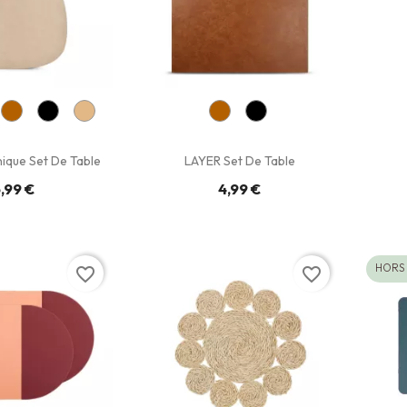
ique Set De Table
LAYER Set De Table
,99 €
4,99 €
HORS
favorite_border
favorite_border