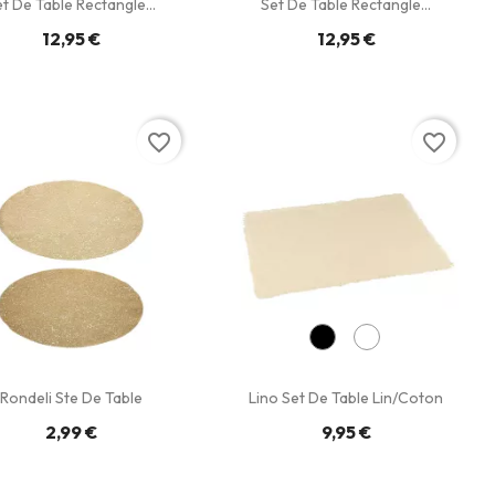
t De Table Rectangle...
Set De Table Rectangle...
12,95 €
12,95 €
favorite_border
favorite_border
Rondeli Ste De Table
Lino Set De Table Lin/coton
2,99 €
9,95 €