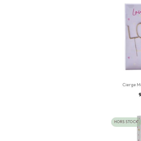
Cierge M
9
HORS STOCK