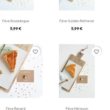
Fève Bouledogue
Fève Golden Retriever
5,99 €
5,99 €
 STOCK
favorite_border
favorite_border
Fève Renard
Fève Hérisson