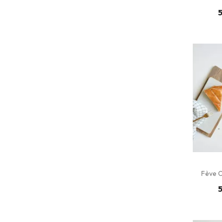
5
Fève O
5