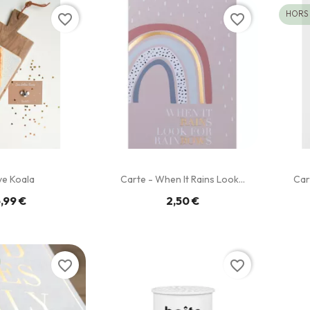
HORS
favorite_border
favorite_border
ve Koala
Carte - When It Rains Look...
Car
,99 €
2,50 €
favorite_border
favorite_border