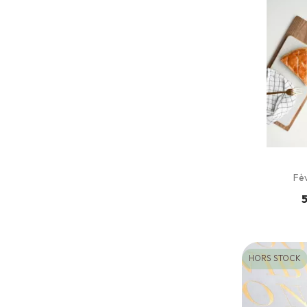
Fè
5
HORS STOCK