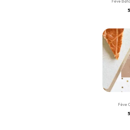
Fève Bat
5
Fève C
5