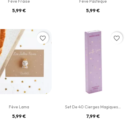
Fève Fraise
Fève Pastèque
5,99 €
5,99 €
favorite_border
favorite_border
Fève Lama
Set De 40 Cierges Magiques...
5,99 €
7,99 €