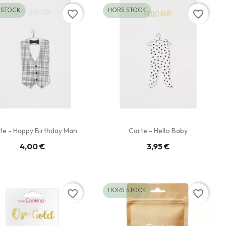
 STOCK
HORS STOCK
favorite_border
favorite_border
te - Happy Birthday Man
Carte - Hello Baby
4,00 €
3,95 €
HORS STOCK
favorite_border
favorite_border