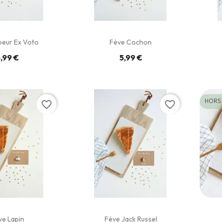
oeur Ex Voto
Fève Cochon
,99 €
5,99 €
HORS
favorite_border
favorite_border
ve Lapin
Fève Jack Russel