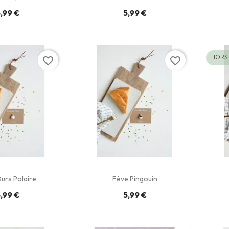
,99 €
5,99 €
HORS
favorite_border
favorite_border
urs Polaire
Fève Pingouin
,99 €
5,99 €