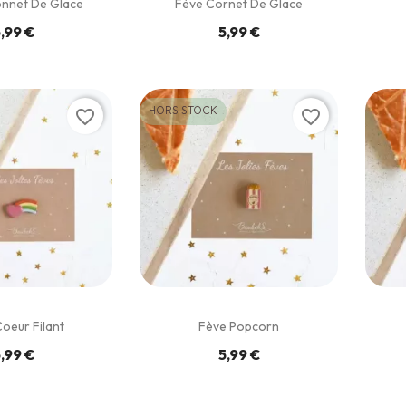
onnet De Glace
Fève Cornet De Glace
,99 €
5,99 €
HORS STOCK
favorite_border
favorite_border
oeur Filant
Fève Popcorn
,99 €
5,99 €