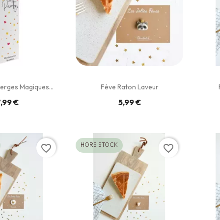
erges Magiques...
Fève Raton Laveur
,99 €
5,99 €
HORS STOCK
favorite_border
favorite_border