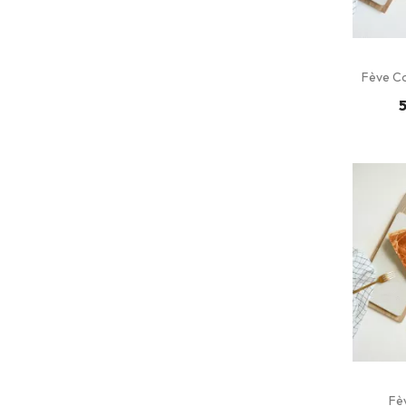
Fève C
5
Fè