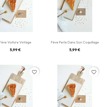
Fève Voiture Vintage
Fève Perle Dans Son Coquillage
5,99 €
5,99 €
favorite_border
favorite_border