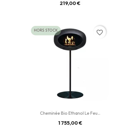
219,00 €
HORS STOCK
favorite_border
Cheminée Bio Ethanol Le Feu...
1 755,00 €