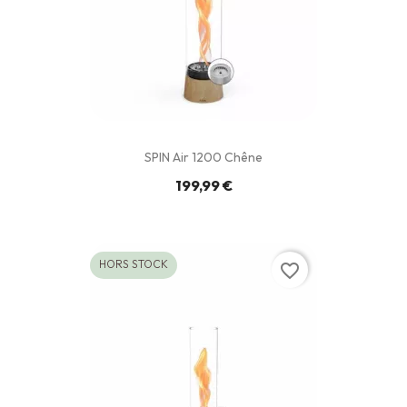
SPIN Air 1200 Chêne
199,99 €
HORS STOCK
favorite_border