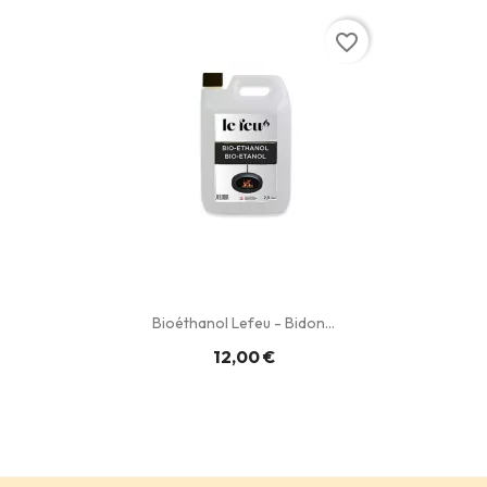
favorite_border
Bioéthanol Lefeu - Bidon...
12,00 €