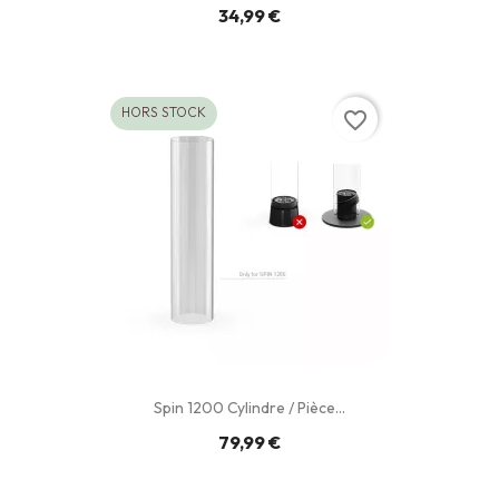
34,99 €
HORS STOCK
favorite_border
Spin 1200 Cylindre / Pièce...
79,99 €