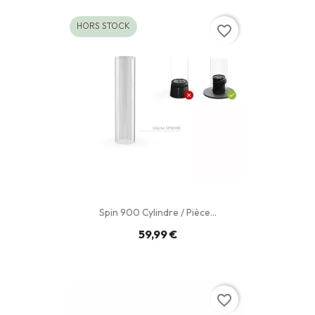
HORS STOCK
favorite_border
Spin 900 Cylindre / Pièce...
59,99 €
favorite_border