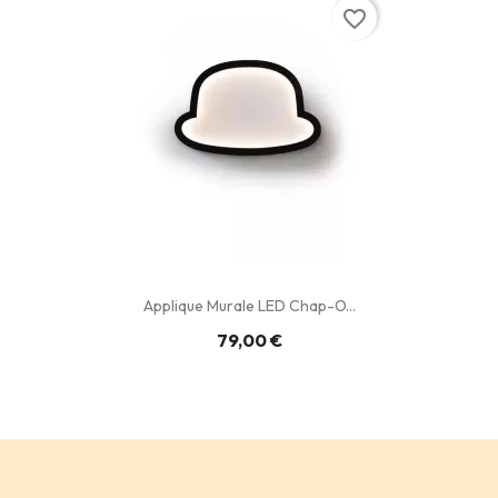
favorite_border
Applique Murale LED Chap-O...
79,00 €