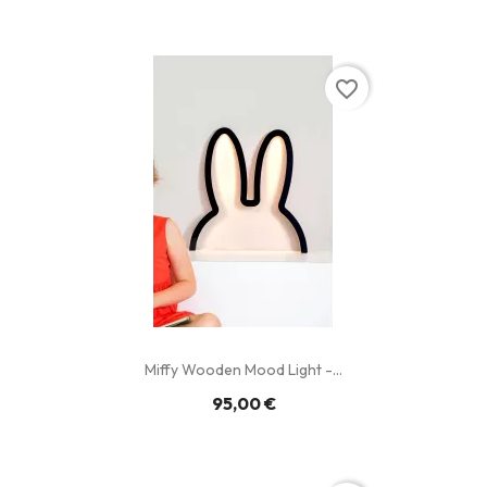
favorite_border
Miffy Wooden Mood Light -...
95,00 €