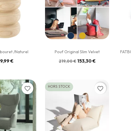
bouret /Naturel
Pouf Original Slim Velvet
FATBO
9,99 €
153,30 €
219,00 €
HORS STOCK
favorite_border
favorite_border