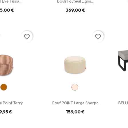
l Eve Tissu...
Bouli Fauteuil Ligns...
5,00 €
369,00 €
favorite_border
favorite_border
e Point Terry
Pouf POINT Large Sherpa
BELL
9,95 €
159,00 €