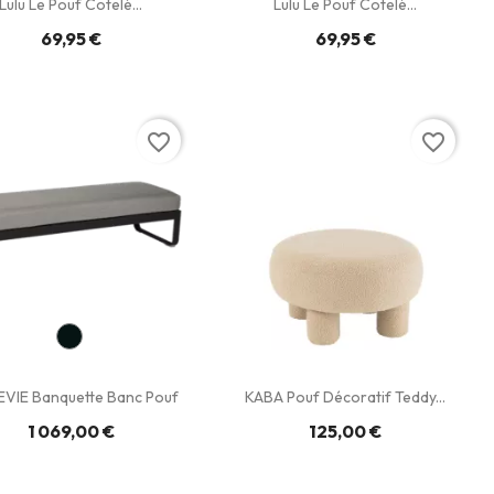
Lulu Le Pouf Cotelé...
Lulu Le Pouf Cotelé...
69,95 €
69,95 €
favorite_border
favorite_border
EVIE Banquette Banc Pouf
KABA Pouf Décoratif Teddy...
1 069,00 €
125,00 €