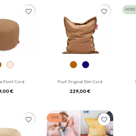
HORS
favorite_border
favorite_border
e Point Cord
Pouf Original Slim Cord
9,00 €
229,00 €
-30%
favorite_border
favorite_border