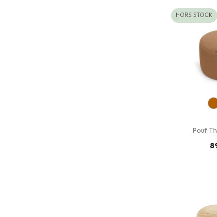
HORS STOCK
Pouf Th
8