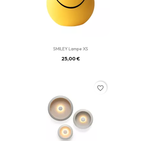
SMILEY Lampe XS
25,00 €
favorite_border