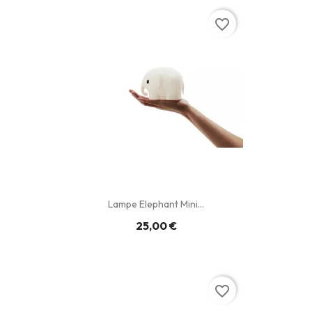
favorite_border
Lampe Elephant Mini...
25,00 €
favorite_border