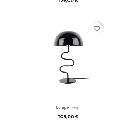
129,00 €
favorite_border
Lampe Twist
105,00 €