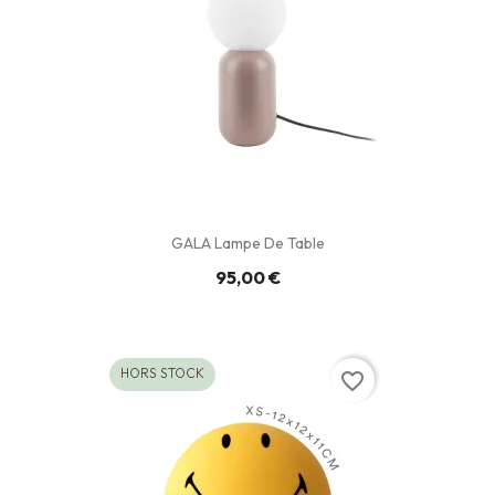
GALA Lampe De Table
95,00 €
HORS STOCK
favorite_border