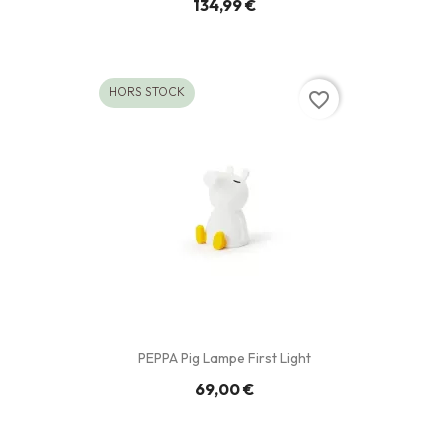
134,99 €
HORS STOCK
favorite_border
PEPPA Pig Lampe First Light
69,00 €