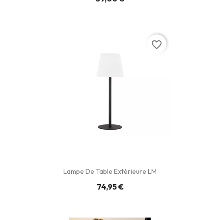
favorite_border
Lampe De Table Extérieure LM
74,95 €