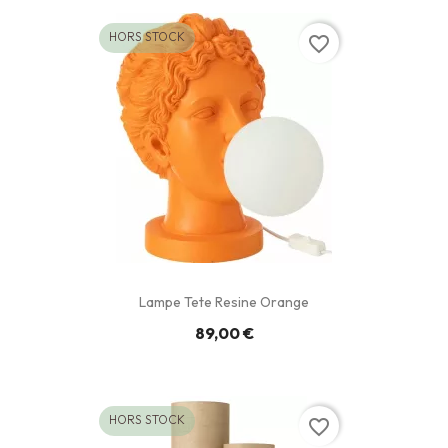
HORS STOCK
favorite_border
Lampe Tete Resine Orange
89,00 €
HORS STOCK
favorite_border