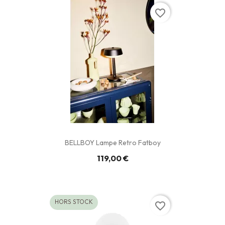
favorite_border
BELLBOY Lampe Retro Fatboy
119,00 €
HORS STOCK
favorite_border