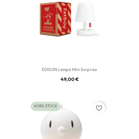
EDISON Lampe Mini Surprise
49,00 €
HORS STOCK
favorite_border