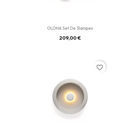
OLOHA Set De 3lampes
209,00 €
favorite_border