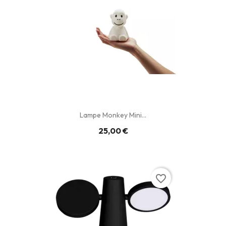
Lampe Monkey Mini...
25,00 €
favorite_border