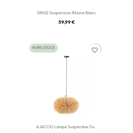
SINGE Suspension Résine Blanc
59,99 €
HORS STOCK
favorite_border
AJACCIO Lampe Suspendue Ou...