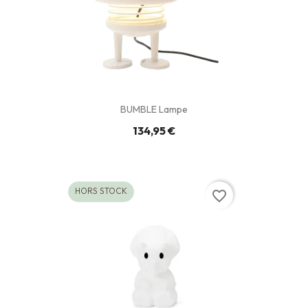
BUMBLE Lampe
134,95 €
HORS STOCK
favorite_border