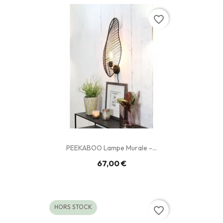
favorite_border
PEEKABOO Lampe Murale -...
67,00 €
HORS STOCK
favorite_border