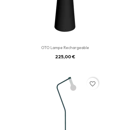
OTO Lampe Rechargeable
225,00 €
favorite_border