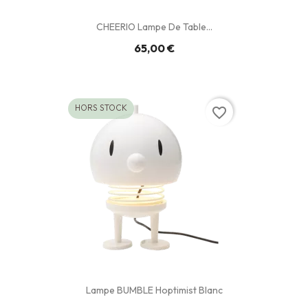
CHEERIO Lampe De Table...
65,00 €
HORS STOCK
favorite_border
Lampe BUMBLE Hoptimist Blanc