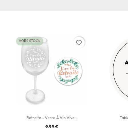
HORS STOCK
favorite_border
Retraite - Verre À Vin Vive...
Tabl
9,99 €