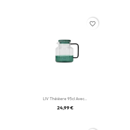
favorite_border
LIV Théièere 95cl Avec...
24,99 €