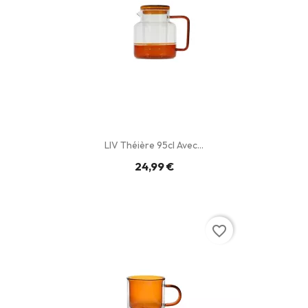
LIV Théière 95cl Avec...
24,99 €
favorite_border