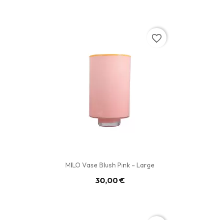
favorite_border
MILO Vase Blush Pink - Large
30,00 €