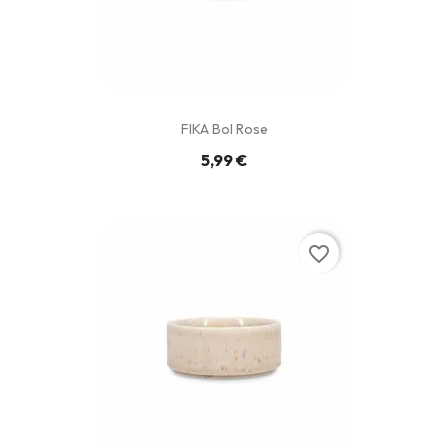
FIKA Bol Rose
5,99 €
favorite_border