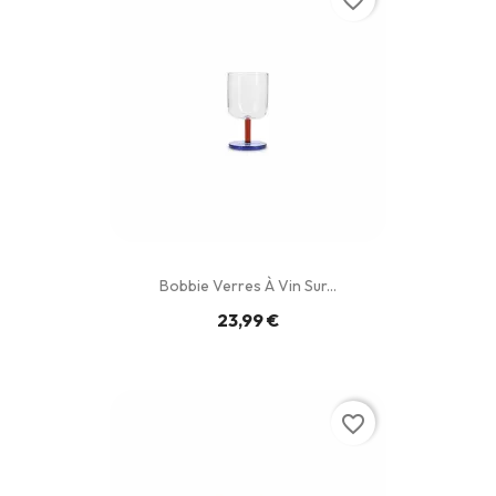
Bobbie Verres À Vin Sur...
23,99 €
favorite_border