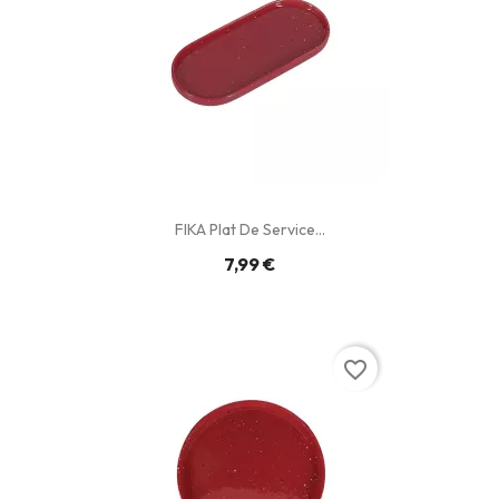
FIKA Plat De Service...
7,99 €
favorite_border