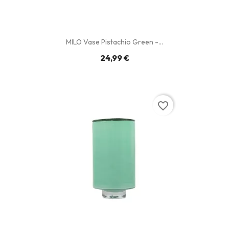
MILO Vase Pistachio Green -...
24,99 €
favorite_border