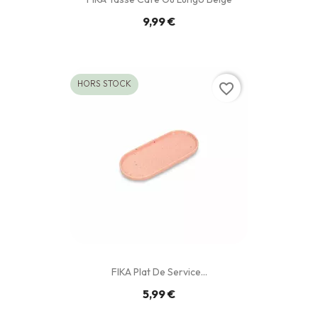
9,99 €
HORS STOCK
favorite_border
FIKA Plat De Service...
5,99 €