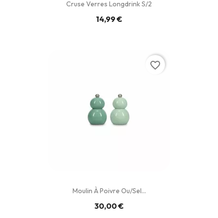
Cruse Verres Longdrink S/2
14,99 €
favorite_border
Moulin À Poivre Ou/sel...
30,00 €