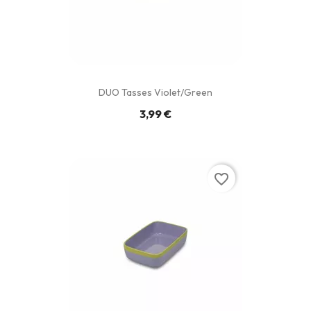
DUO Tasses Violet/green
3,99 €
favorite_border