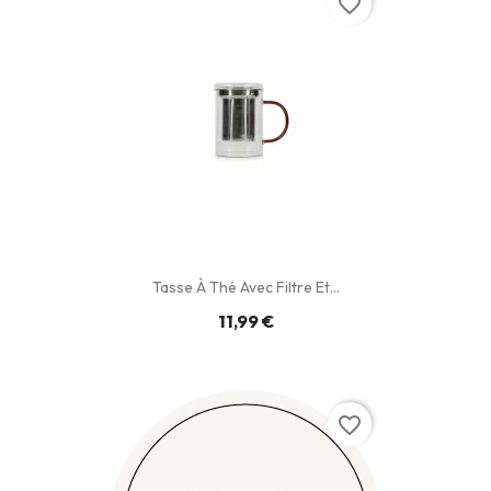
favorite_border
Tasse À Thé Avec Filtre Et...
11,99 €
favorite_border