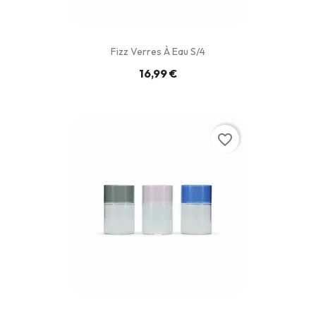
Fizz Verres À Eau S/4
16,99 €
favorite_border