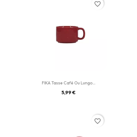
favorite_border
FIKA Tasse Café Ou Lungo...
5,99 €
favorite_border