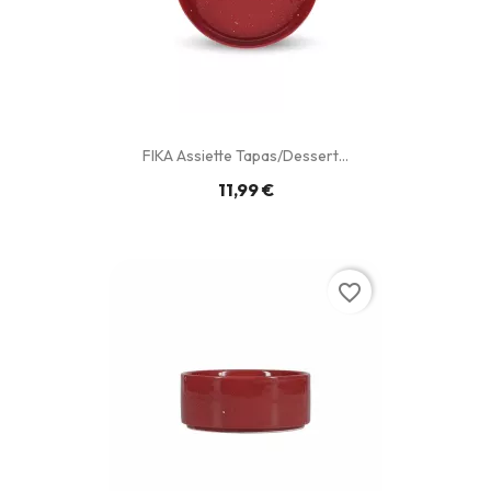
FIKA Assiette Tapas/Dessert...
11,99 €
favorite_border