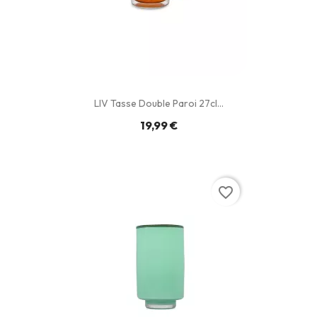
LIV Tasse Double Paroi 27cl...
19,99 €
favorite_border