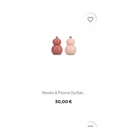
favorite_border
Moulin À Poivre Ou/sel...
30,00 €