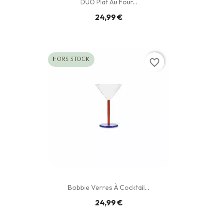
DUO Plat Au Four...
24,99 €
HORS STOCK
favorite_border
Bobbie Verres À Cocktail...
24,99 €