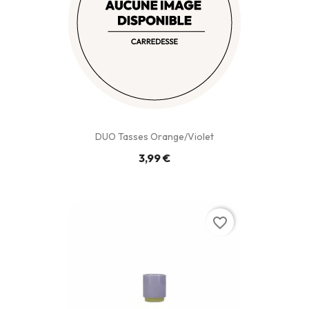
DUO Tasses Orange/violet
3,99 €
favorite_border