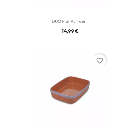
DUO Plat Au Four...
14,99 €
favorite_border