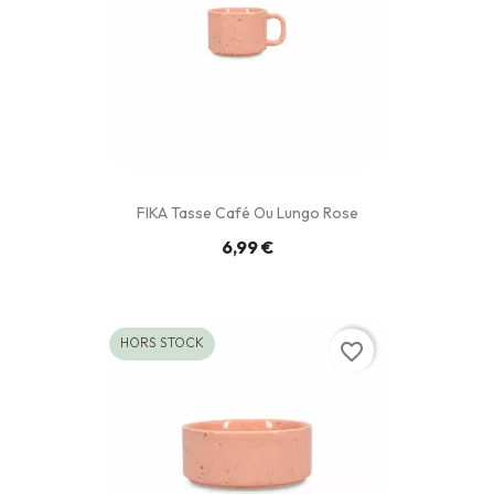
FIKA Tasse Café Ou Lungo Rose
6,99 €
HORS STOCK
favorite_border