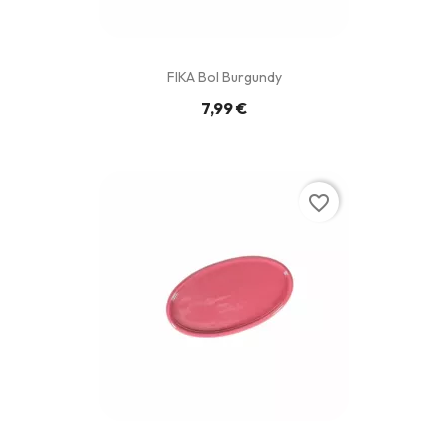
FIKA Bol Burgundy
7,99 €
favorite_border