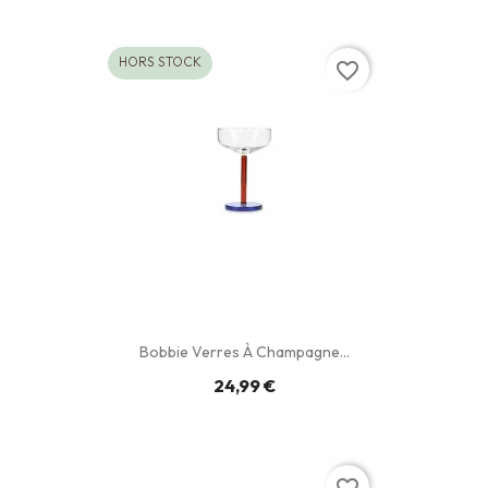
HORS STOCK
favorite_border
Bobbie Verres À Champagne...
24,99 €
favorite_border