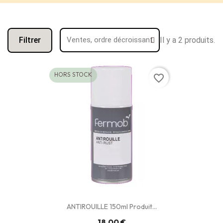
Filtrer
Il y a 2 produits.
HORS STOCK
favorite_border
ANTIROUILLE 150ml Produit...
18,00 €