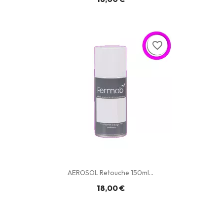
favorite_border
AEROSOL Retouche 150ml...
18,00 €