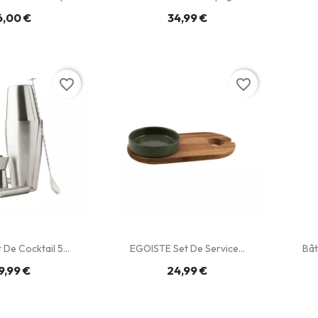
6,00 €
34,99 €
favorite_border
favorite_border
De Cocktail 5...
EGOISTE Set De Service...
Bât
9,99 €
24,99 €