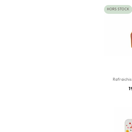
HORS STOCK
Rafraichiss
1