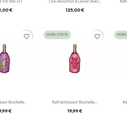
 Vin WA-137
Tire-Bouchon À Levier Avec...
Raf
2,00 €
125,00 €
HORS STOCK
HORS
favorite_border
favorite_border
eur Bouteille...
Rafraichisseur Bouteille...
Ra
9,99 €
19,99 €