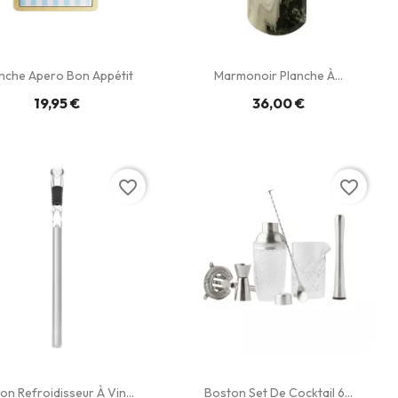
nche Apero Bon Appétit
Marmonoir Planche À...
19,95 €
36,00 €
favorite_border
favorite_border
on Refroidisseur À Vin...
Boston Set De Cocktail 6...