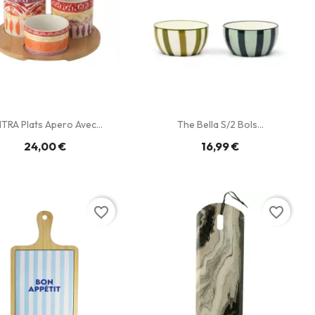
NTRA Plats Apero Avec...
The Bella S/2 Bols...
24,00 €
16,99 €
favorite_border
favorite_border