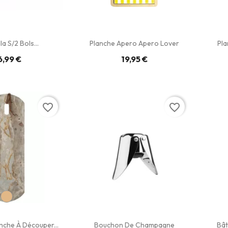
a S/2 Bols...
Planche Apero Apero Lover
Pla
6,99 €
19,95 €
favorite_border
favorite_border
nche À Découper...
Bouchon De Champagne
Bât