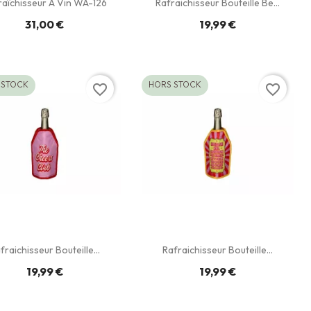
raîchisseur À Vin WA-126
Rafraichisseur Bouteille Be...
31,00 €
19,99 €
 STOCK
HORS STOCK
favorite_border
favorite_border
fraichisseur Bouteille...
Rafraichisseur Bouteille...
19,99 €
19,99 €