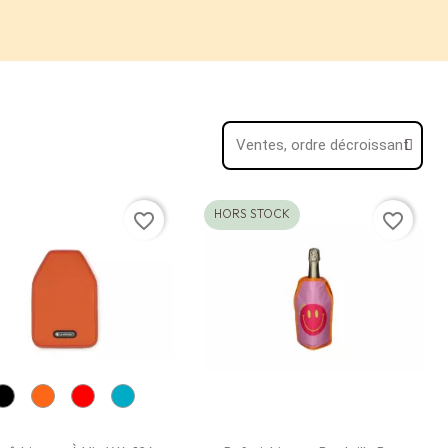
HORS STOCK
favorite_border
favorite_border