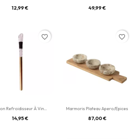
12,99 €
49,99 €
favorite_border
favorite_border
on Refroidisseur À Vin...
Marmoris Plateau Apero/epices
14,95 €
87,00 €