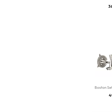
3
Boston Set 
4