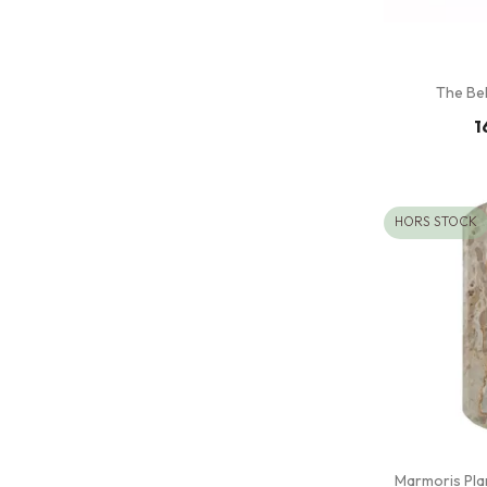
The Bell
1
HORS STOCK
Marmoris Pla