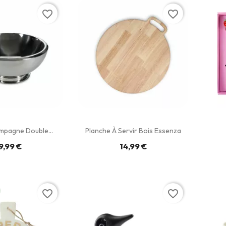
favorite_border
favorite_border
mpagne Double...
Planche À Servir Bois Essenza
9,99 €
14,99 €
favorite_border
favorite_border