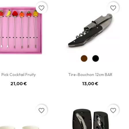
favorite_border
favorite_border
Pick Cocktail Fruity
Tire-Bouchon 12cm BAR
21,00 €
13,00 €
favorite_border
favorite_border