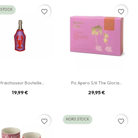
 STOCK
favorite_border
favorite_border
fraichisseur Bouteille...
Pic Apero S/6 The Gloria...
19,99 €
29,95 €
HORS STOCK
favorite_border
favorite_border