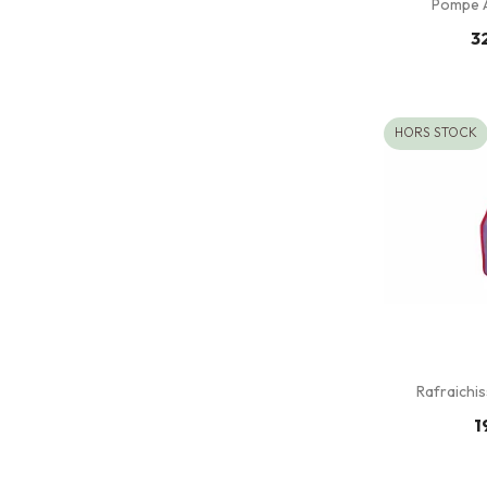
Pompe À
3
HORS STOCK
Rafraichiss
1