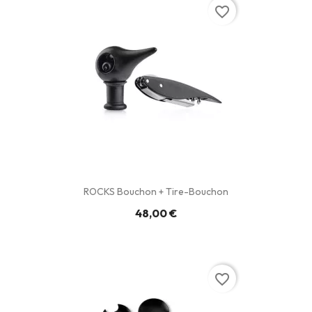
favorite_border
ROCKS Bouchon + Tire-Bouchon
48,00 €
favorite_border