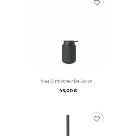
favorite_border
Ume Distributeur De Savon...
43,00 €
favorite_border