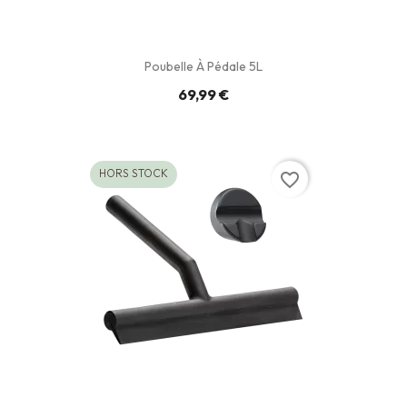
Poubelle À Pédale 5L
69,99 €
HORS STOCK
favorite_border