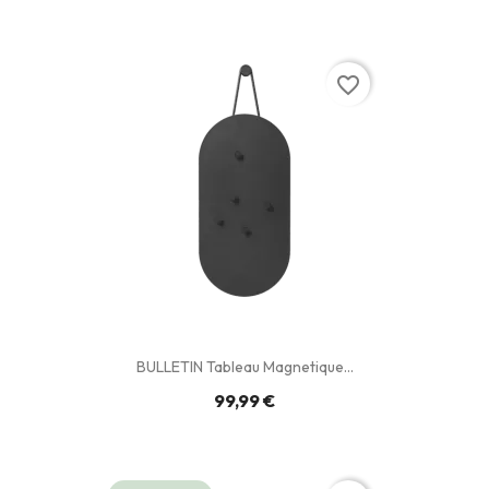
favorite_border
BULLETIN Tableau Magnetique...
99,99 €