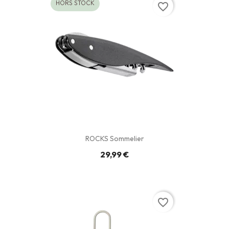
HORS STOCK
favorite_border
ROCKS Sommelier
29,99 €
favorite_border