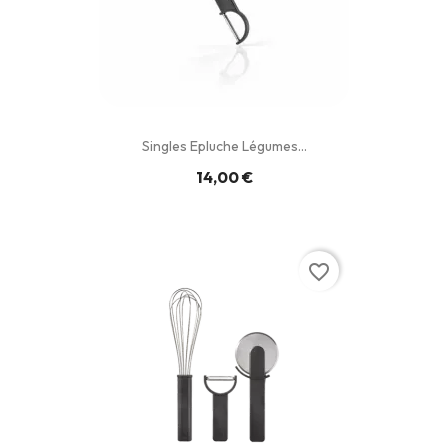
Singles Epluche Légumes...
14,00 €
favorite_border