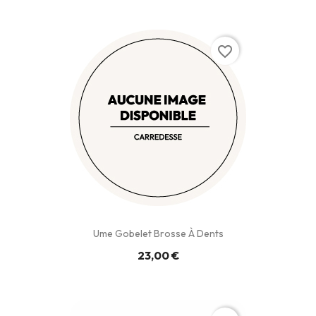
favorite_border
Ume Gobelet Brosse À Dents
23,00 €