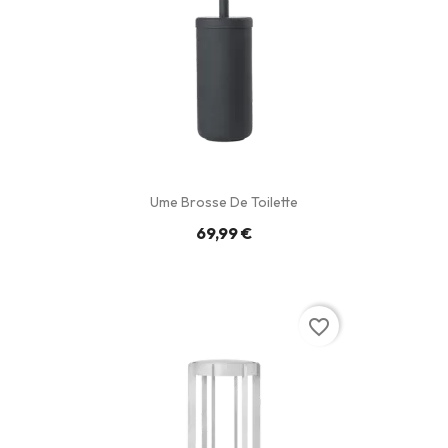
Ume Brosse De Toilette
69,99 €
favorite_border