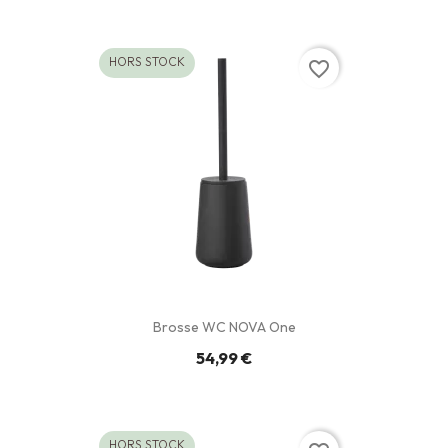
HORS STOCK
favorite_border
Brosse WC NOVA One
54,99 €
HORS STOCK