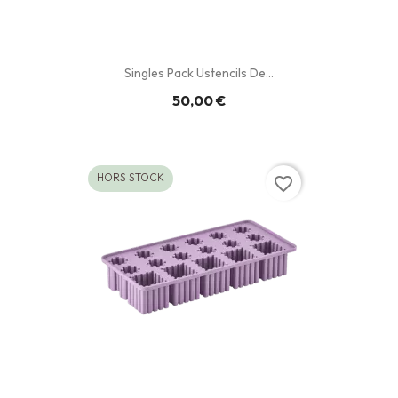
Singles Pack Ustencils De...
50,00 €
HORS STOCK
favorite_border