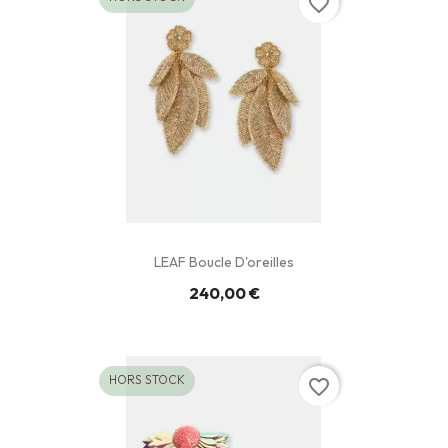
favorite_border
LEAF Boucle D'oreilles
240,00 €
HORS STOCK
favorite_border