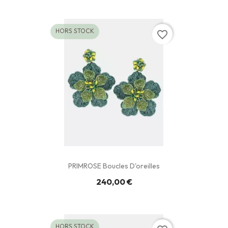
HORS STOCK
favorite_border
PRIMROSE Boucles D'oreilles
240,00 €
HORS STOCK