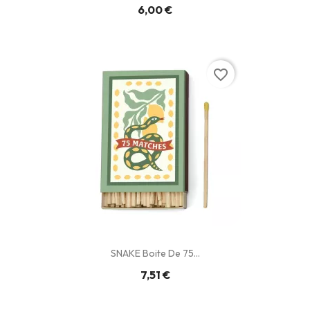
6,00 €
favorite_border
SNAKE Boite De 75...
7,51 €