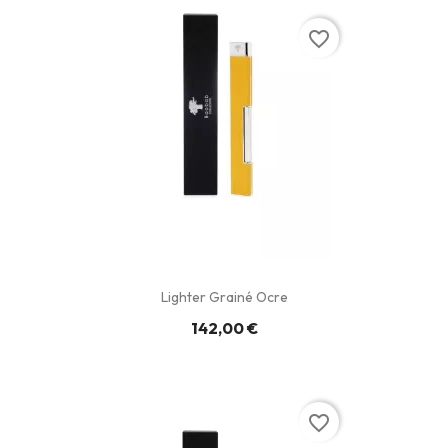
favorite_border
Lighter Grainé Ocre
142,00 €
favorite_border