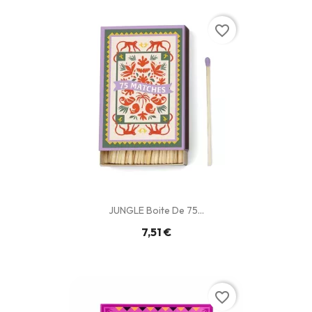
favorite_border
JUNGLE Boite De 75...
7,51 €
favorite_border