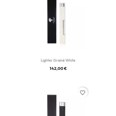
Lighter Grainé White
142,00 €
favorite_border