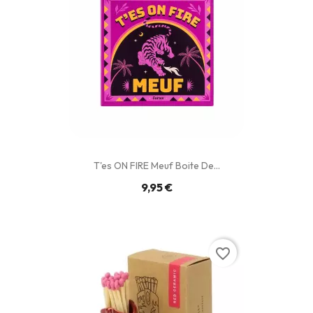
T'es ON FIRE Meuf Boite De...
9,95 €
favorite_border