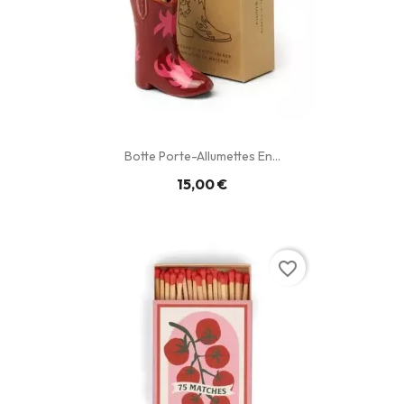
Botte Porte-Allumettes En...
15,00 €
favorite_border