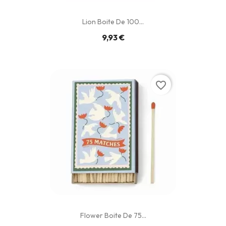
Lion Boite De 100...
9,93 €
favorite_border
Flower Boite De 75...