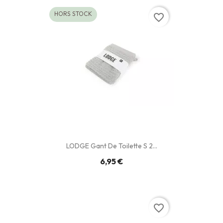
HORS STOCK
favorite_border
LODGE Gant De Toilette S 2...
6,95 €
favorite_border