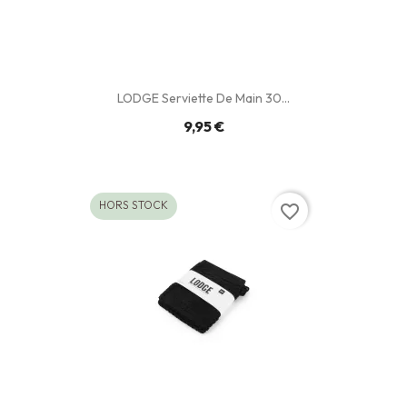
LODGE Serviette De Main 30...
9,95 €
HORS STOCK
favorite_border