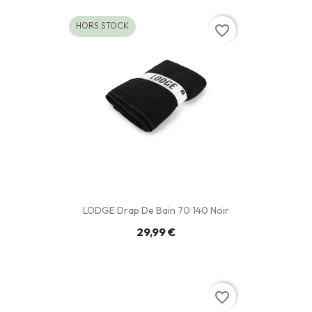
HORS STOCK
favorite_border
LODGE Drap De Bain 70 140 Noir
29,99 €
favorite_border