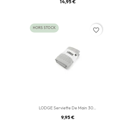
14,95 €
HORS STOCK
favorite_border
LODGE Serviette De Main 30...
9,95 €