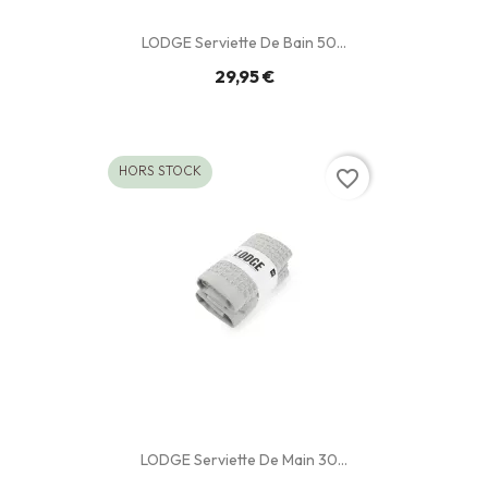
LODGE Serviette De Bain 50...
29,95 €
HORS STOCK
favorite_border
LODGE Serviette De Main 30...