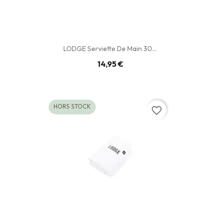
LODGE Serviette De Main 30...
14,95 €
HORS STOCK
favorite_border