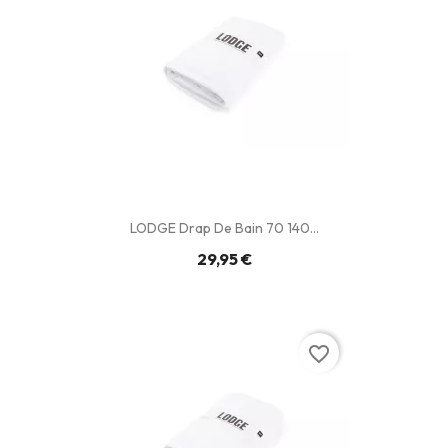
LODGE Drap De Bain 70 140...
29,95 €
favorite_border