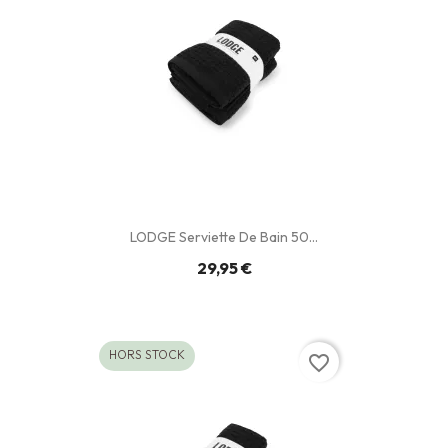
LODGE Serviette De Bain 50...
29,95 €
HORS STOCK
favorite_border