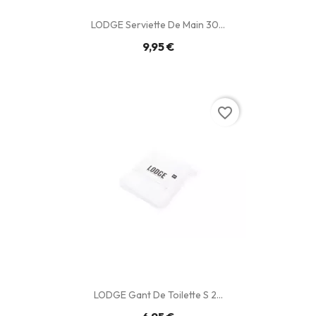
LODGE Serviette De Main 30...
9,95 €
favorite_border
LODGE Gant De Toilette S 2...