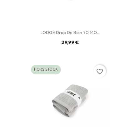
LODGE Drap De Bain 70 140...
29,99 €
HORS STOCK
favorite_border