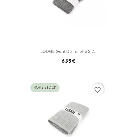
LODGE Gant De Toilette S 2...
6,95 €
HORS STOCK
favorite_border