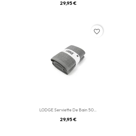
29,95 €
favorite_border
LODGE Serviette De Bain 50...
29,95 €