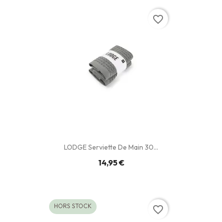
favorite_border
LODGE Serviette De Main 30...
14,95 €
HORS STOCK
favorite_border