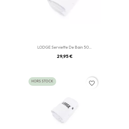
LODGE Serviette De Bain 50...
29,95 €
HORS STOCK
favorite_border