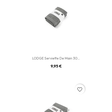
LODGE Serviette De Main 30...
9,95 €
favorite_border