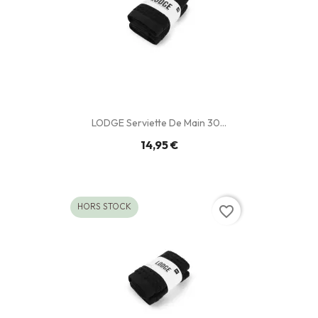
LODGE Serviette De Main 30...
14,95 €
HORS STOCK
favorite_border