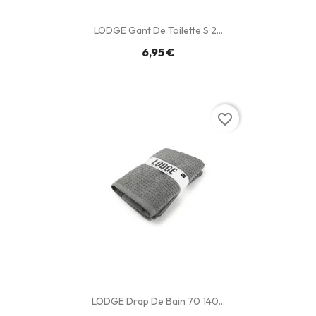
LODGE Gant De Toilette S 2...
6,95 €
favorite_border
LODGE Drap De Bain 70 140...