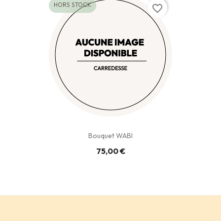
HORS STOCK
favorite_border
Bouquet WABI
75,00 €