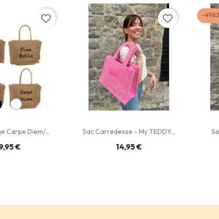
-49,8
favorite_border
favorite_border
e Carpe Diem/...
Sac Carredesse - My TEDDY...
Sa
9,95 €
14,95 €