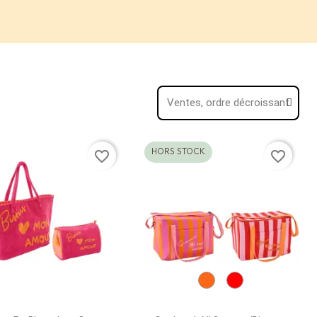
HORS STOCK
favorite_border
favorite_border