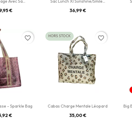
age Avec Sa...
Sac Lunch Xl Sunshine/Smile...
S
9,95 €
36,99 €
HORS STOCK
favorite_border
favorite_border
sse - Sparkle Bag
Cabas Charge Mentale Léopard
Big 
5,92 €
35,00 €