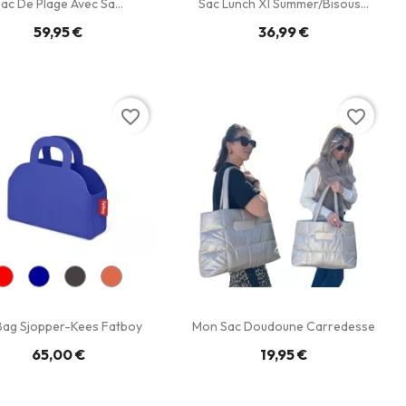
ac De Plage Avec Sa...
Sac Lunch Xl Summer/Bisous...
59,95 €
36,99 €
favorite_border
favorite_border
Bag Sjopper-Kees Fatboy
Mon Sac Doudoune Carredesse
65,00 €
19,95 €