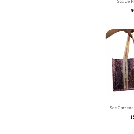
Sac De Pl
5
Sac Carrede
1