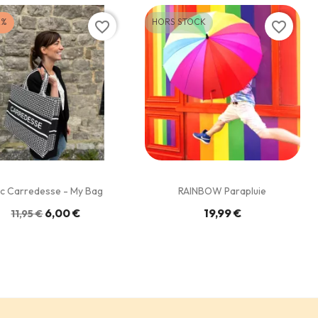
2%
HORS STOCK
favorite_border
favorite_border
c Carredesse - My Bag
RAINBOW Parapluie
6,00 €
19,99 €
11,95 €