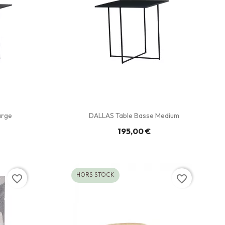
arge
DALLAS Table Basse Medium
195,00 €
HORS STOCK
favorite_border
favorite_border