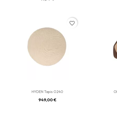
favorite_border
HYDEN Tapis O240
O
949,00 €