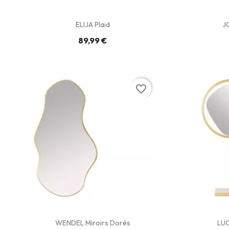
ELIJA Plaid
J
89,99 €
favorite_border
WENDEL Miroirs Dorés
LUC