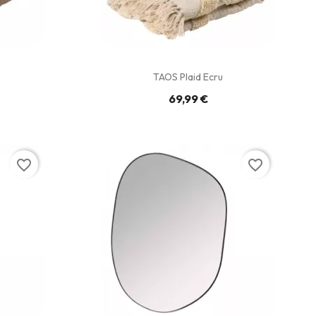
TAOS Plaid Ecru
69,99 €
favorite_border
favorite_border