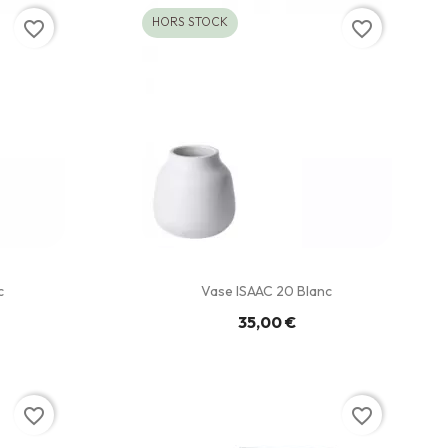
HORS STOCK
favorite_border
favorite_border
c
Vase ISAAC 20 Blanc
35,00 €
favorite_border
favorite_border