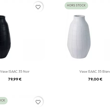
HORS STOCK
favorite_border
Vase ISAAC 35 Noir
Vase ISAAC 35 Blan
79,99 €
79,00 €
OCK
favorite_border