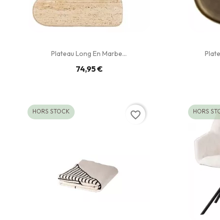
Plateau Long En Marbe...
Plat
74,95 €
HORS STOCK
HORS ST
favorite_border