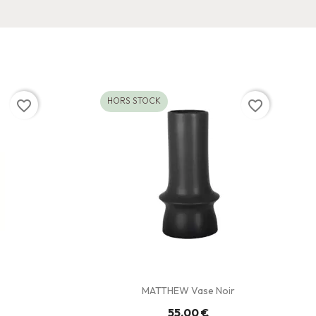
HORS STOCK
favorite_border
favorite_border
MATTHEW Vase Noir
55,00 €