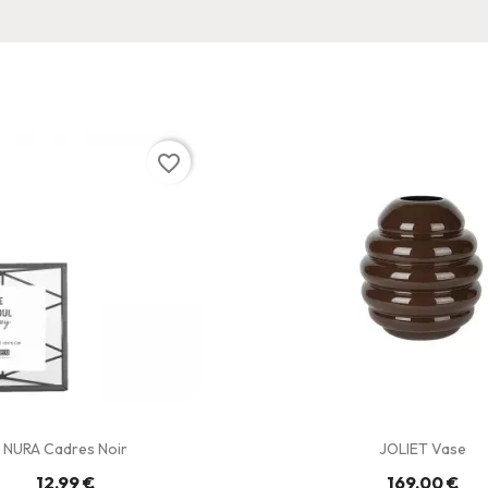
favorite_border
NURA Cadres Noir
JOLIET Vase
12,99 €
169,00 €