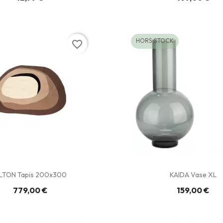
HORS STOCK
favorite_border
LTON Tapis 200x300
KAIDA Vase XL
779,00 €
159,00 €