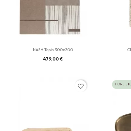
NASH Tapis 300x200
C
479,00 €
HORS ST
favorite_border