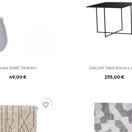
Vase ISAAC 26 Blanc
DALLAS Table Basse L
49,00 €
255,00 €
favorite_border