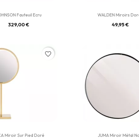
OHNSON Fauteuil Ecru
WALDEN Miroirs Dor
329,00 €
49,95 €
favorite_border
A Miroir Sur Pied Doré
JUMA Miroir Métal No