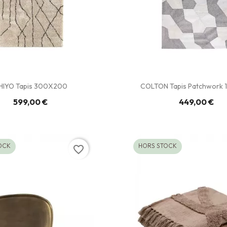
HIYO Tapis 300X200
COLTON Tapis Patchwork 
599,00 €
449,00 €
OCK
HORS STOCK
favorite_border