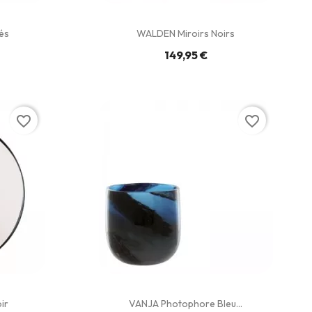
és
WALDEN Miroirs Noirs
149,95 €
favorite_border
favorite_border
ir
VANJA Photophore Bleu...