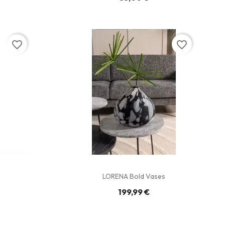
favorite_border
favorite_border
LORENA Bold Vases
199,99 €