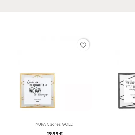
favorite_border
NURA Cadres GOLD
19,99 €