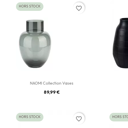
HORS STOCK
favorite_border
NAOMI Collection Vases
89,99 €
HORS STOCK
HORS ST
favorite_border