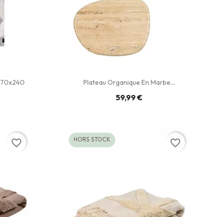
170x240
Plateau Organique En Marbe...
59,99 €
HORS STOCK
favorite_border
favorite_border