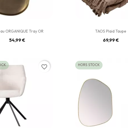
eau ORGANIQUE Tray OR
TAOS Plaid Taupe
54,99 €
69,99 €
OCK
HORS STOCK
favorite_border