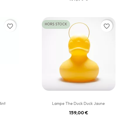
HORS STOCK
favorite_border
favorite_border
int
Lampe The Duck Duck Jaune
159,00 €