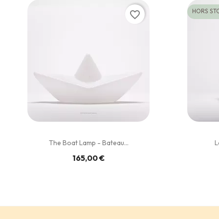
HORS ST
favorite_border
The Boat Lamp - Bateau...
L
165,00 €