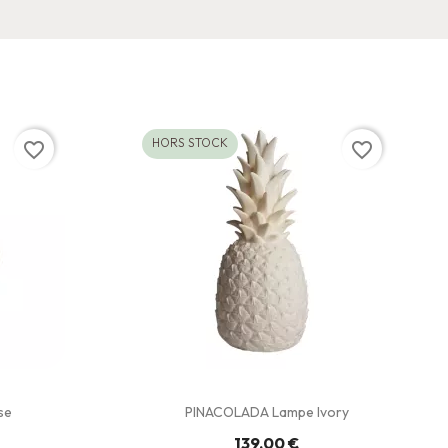
HORS STOCK
favorite_border
favorite_border
se
PINACOLADA Lampe Ivory
139,00 €