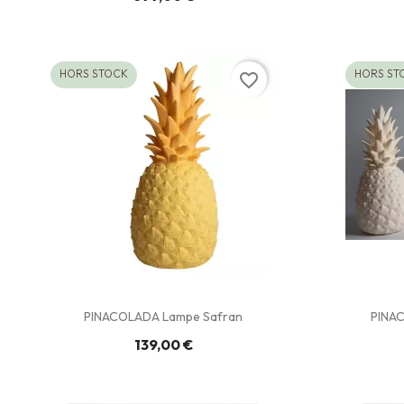
HORS STOCK
HORS ST
favorite_border
PINACOLADA Lampe Safran
PINAC
139,00 €