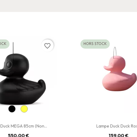
OCK
HORS STOCK
favorite_border
 Duck MEGA 85cm (Non...
Lampe Duck Duck Ro
550,00 €
159,00 €