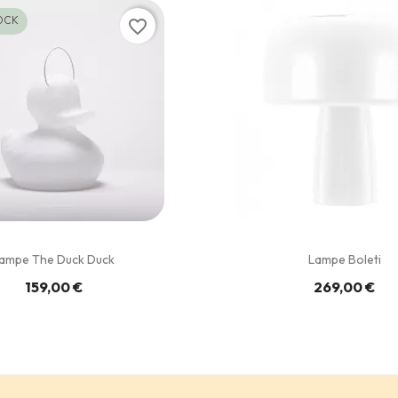
OCK
favorite_border
ampe The Duck Duck
Lampe Boleti
159,00 €
269,00 €