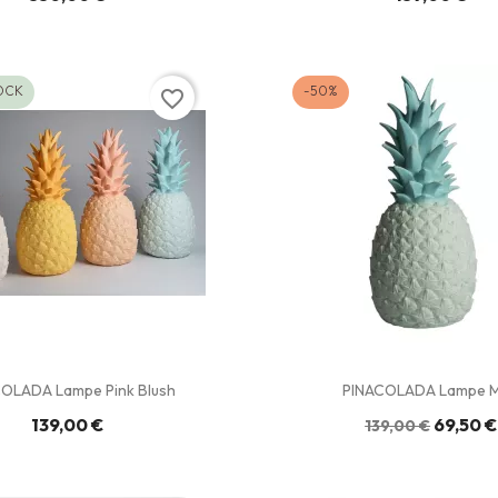
OCK
-50%
favorite_border
OLADA Lampe Pink Blush
PINACOLADA Lampe M
139,00 €
69,50 €
139,00 €