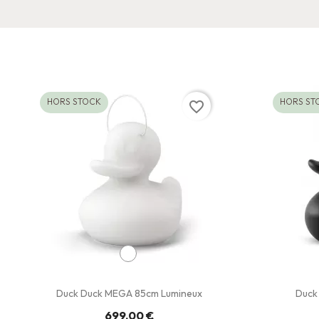
HORS STOCK
HORS ST
favorite_border
Duck Duck MEGA 85cm Lumineux
Duck
699,00 €