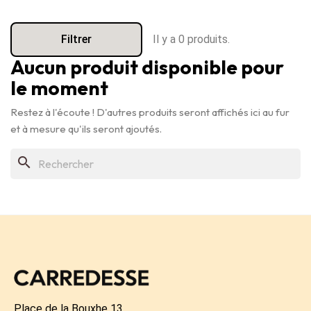
Filtrer
Il y a 0 produits.
Aucun produit disponible pour
le moment
Restez à l'écoute ! D'autres produits seront affichés ici au fur
et à mesure qu'ils seront ajoutés.
search
Place de la Bouxhe 13