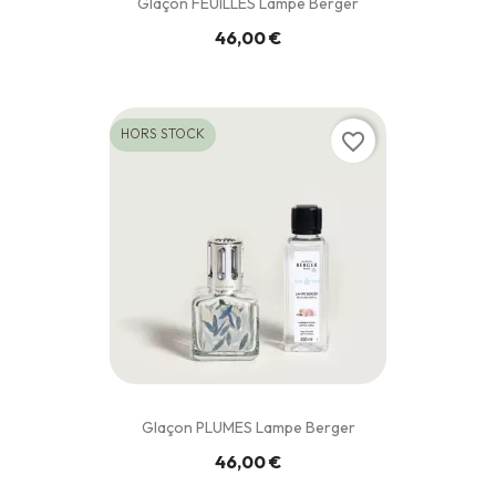
Glaçon FEUILLES Lampe Berger
46,00 €
HORS STOCK
favorite_border
Glaçon PLUMES Lampe Berger
46,00 €