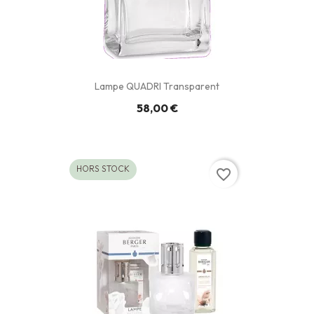
Lampe QUADRI Transparent
58,00 €
HORS STOCK
favorite_border