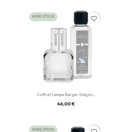
HORS STOCK
favorite_border
Coffret Lampe Berger Glaçon...
46,00 €
HORS STOCK
favorite_border