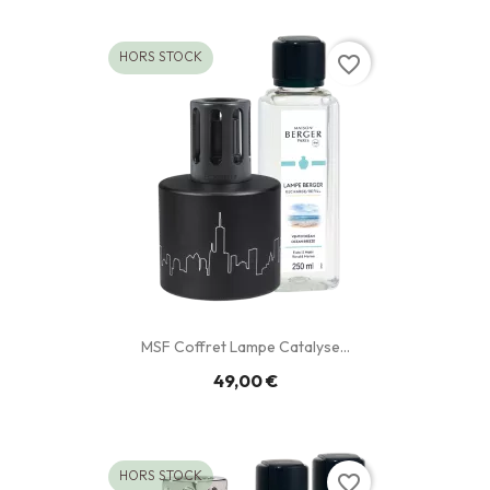
HORS STOCK
favorite_border
MSF Coffret Lampe Catalyse...
49,00 €
HORS STOCK
favorite_border