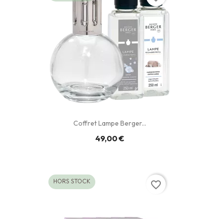
Coffret Lampe Berger...
49,00 €
HORS STOCK
favorite_border