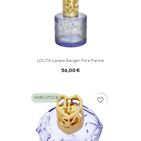
LOLITA Lampe Berger Pure Parme
56,00 €
HORS STOCK
favorite_border