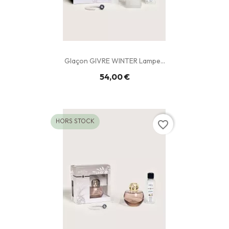
Glaçon GIVRE WINTER Lampe...
54,00 €
HORS STOCK
favorite_border