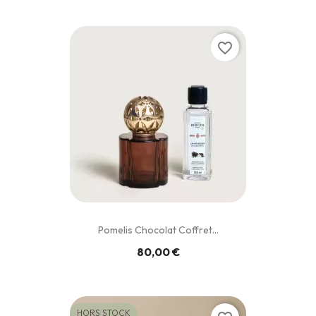
favorite_border
Pomelis Chocolat Coffret...
80,00 €
HORS STOCK