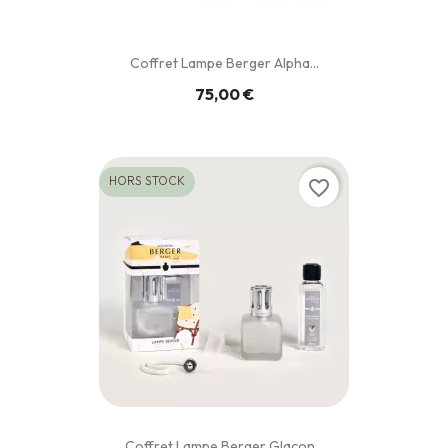
Coffret Lampe Berger Alpha...
75,00 €
HORS STOCK
favorite_border
Coffret Lampe Berger Glaçon...