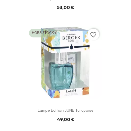
53,00 €
HORS STOCK
favorite_border
Lampe Edition JUNE Turquoise
49,00 €