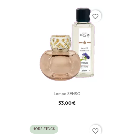
favorite_border
Lampe SENSO
53,00 €
HORS STOCK
favorite_border