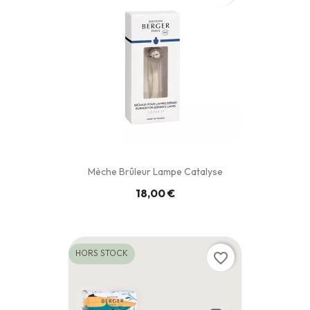
Mèche Brûleur Lampe Catalyse
18,00 €
HORS STOCK
favorite_border