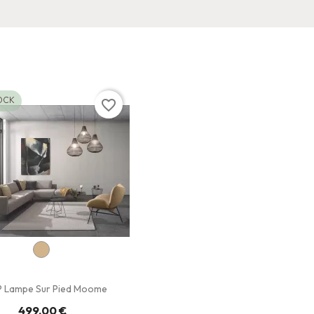
OCK
favorite_border
 Lampe Sur Pied Moome
499,00 €