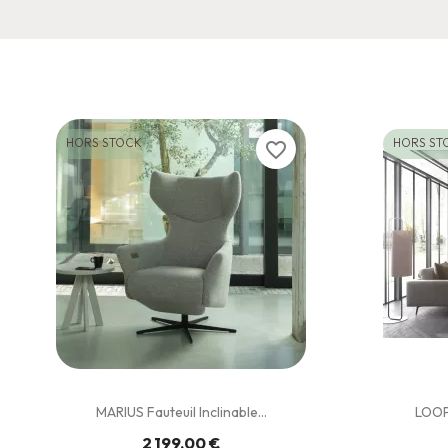
HORS STOCK
HORS ST
favorite_border
MARIUS Fauteuil Inclinable...
LOOP
2 199,00 €