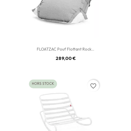
FLOATZAC Pouf Flottant Rock...
289,00 €
HORS STOCK
favorite_border