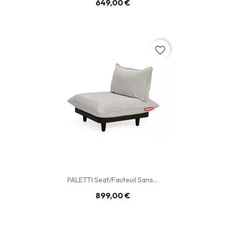
649,00 €
favorite_border
PALETTI Seat/Fauteuil Sans...
899,00 €