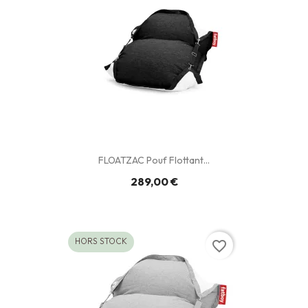
FLOATZAC Pouf Flottant...
289,00 €
HORS STOCK
favorite_border