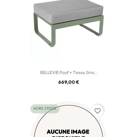
BELLEVIE Pouf + Tissus Gris...
669,00 €
HORS STOCK
favorite_border