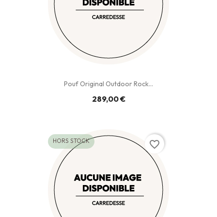
Pouf Original Outdoor Rock...
289,00 €
HORS STOCK
favorite_border