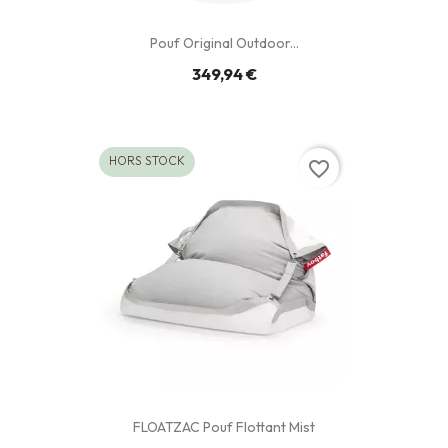
Pouf Original Outdoor...
349,94 €
HORS STOCK
favorite_border
FLOATZAC Pouf Flottant Mist