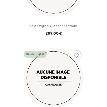
Pouf Original Outdoor Seafoam
289,00 €
HORS STOCK
favorite_border