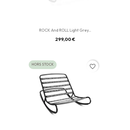
ROCK And ROLL Light Grey...
299,00 €
HORS STOCK
favorite_border