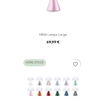
MINA Lampe Large
69,99 €
HORS STOCK
favorite_border