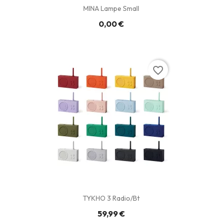
MINA Lampe Small
0,00 €
favorite_border
TYKHO 3 Radio/Bt
59,99 €