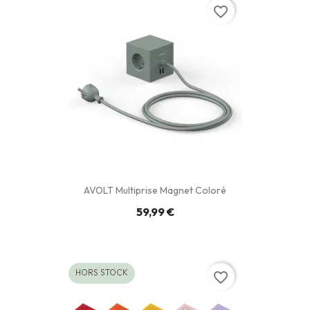
favorite_border
AVOLT Multiprise Magnet Coloré
59,99 €
HORS STOCK
favorite_border