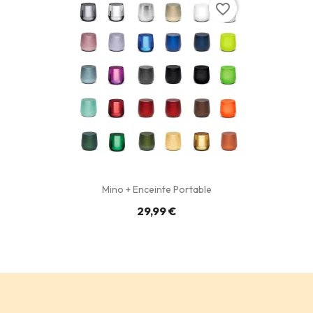
favorite_border
Mino + Enceinte Portable
29,99 €