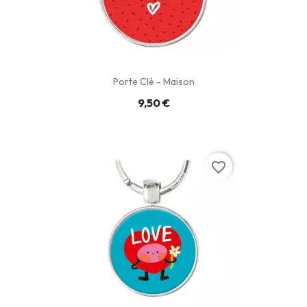
Porte Clé - Maison
9,50 €
favorite_border