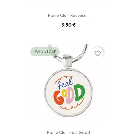
Porte Clé - Rêveuse...
9,50 €
HORS STOCK
favorite_border
Porte Clé - Feel Good