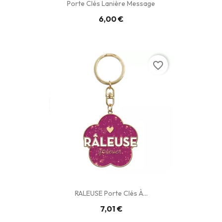
Porte Clés Lanière Message
6,00 €
favorite_border
RALEUSE Porte Clés À...
7,01 €