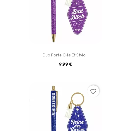
Duo Porte Clés Et Stylo...
9,99 €
favorite_border