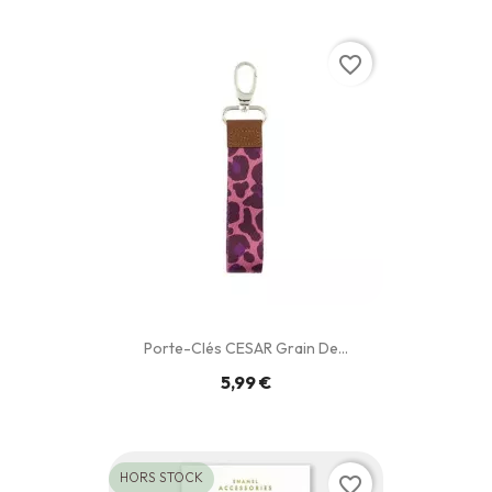
favorite_border
Porte-Clés CESAR Grain De...
5,99 €
HORS STOCK
favorite_border