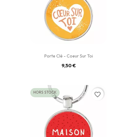
Porte Clé - Coeur Sur Toi
9,50 €
HORS STOCK
favorite_border