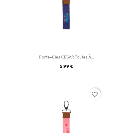
Porte-Clés CESAR Toutes À...
5,99 €
favorite_border