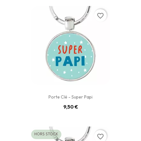
favorite_border
Porte Clé - Super Papi
9,50 €
HORS STOCK
favorite_border