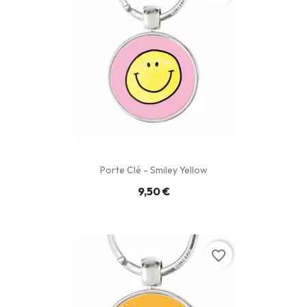
Porte Clé - Smiley Yellow
9,50 €
favorite_border