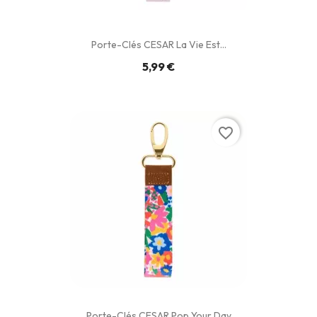
Porte-Clés CESAR La Vie Est...
5,99 €
favorite_border
Porte-Clés CESAR Pop Your Day