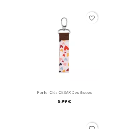
favorite_border
Porte-Clés CESAR Des Bisous
5,99 €
favorite_border