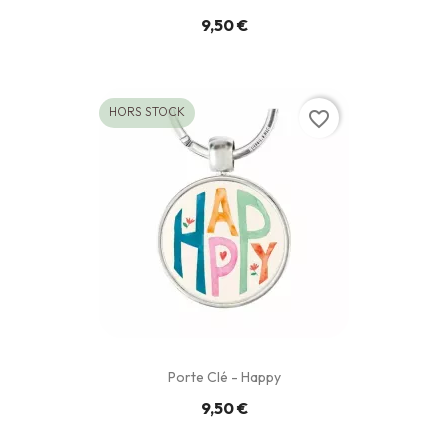
9,50 €
HORS STOCK
favorite_border
Porte Clé - Happy
9,50 €