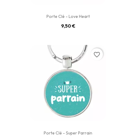
Porte Clé - Love Heart
9,50 €
favorite_border
Porte Clé - Super Parrain