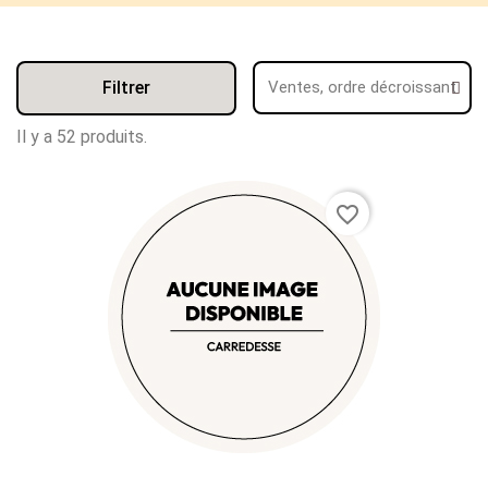
Filtrer
Il y a 52 produits.
favorite_border