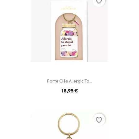
favorite_border
Porte Clés Allergic To...
18,95 €
favorite_border