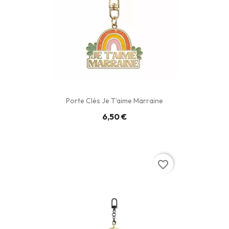
Porte Clés Je T'aime Marraine
6,50 €
favorite_border