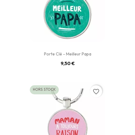
Porte Clé - Meilleur Papa
9,50 €
HORS STOCK
favorite_border