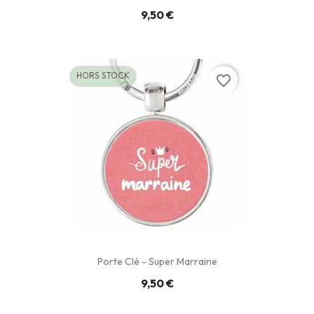
9,50 €
HORS STOCK
favorite_border
Porte Clé - Super Marraine
9,50 €