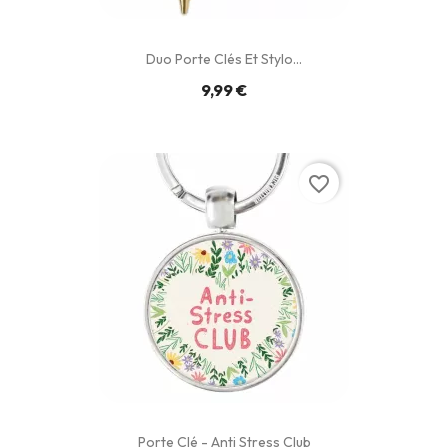
Duo Porte Clés Et Stylo...
9,99 €
favorite_border
Porte Clé - Anti Stress Club