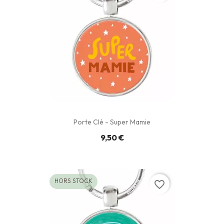
Porte Clé - Super Mamie
9,50 €
HORS STOCK
favorite_border