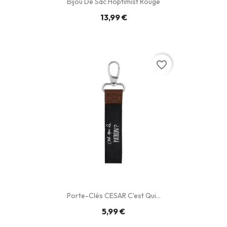
Bijou De Sac Hoptimist Rouge
13,99 €
favorite_border
Porte-Clés CESAR C'est Qui...
5,99 €