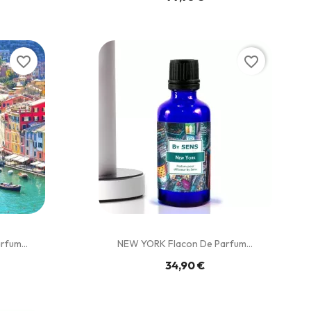
favorite_border
favorite_border
fum...
NEW YORK Flacon De Parfum...
34,90 €