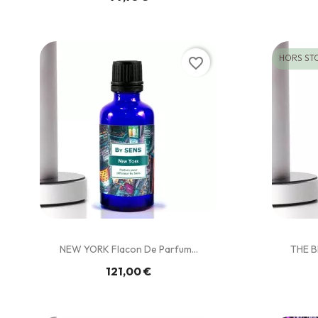
HORS ST
favorite_border
NEW YORK Flacon De Parfum...
THE B
121,00 €