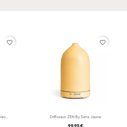
favorite_border
favorite_border
eu...
Diffuseur ZEN By Sens Jaune
99,95 €