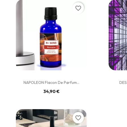
favorite_border
NAPOLEON Flacon De Parfum...
DES
34,90 €
favorite_border