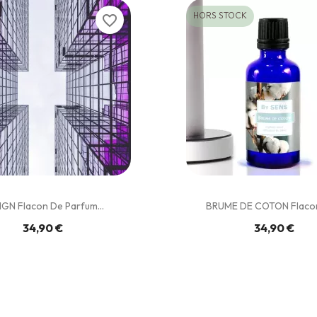
HORS STOCK
favorite_border
IGN Flacon De Parfum...
BRUME DE COTON Flacon
34,90 €
34,90 €