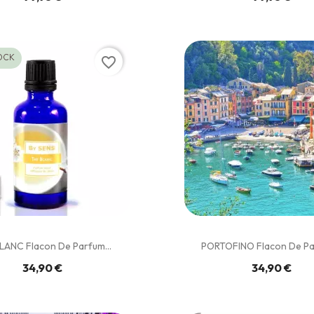
OCK
favorite_border
LANC Flacon De Parfum...
PORTOFINO Flacon De Par
34,90 €
34,90 €