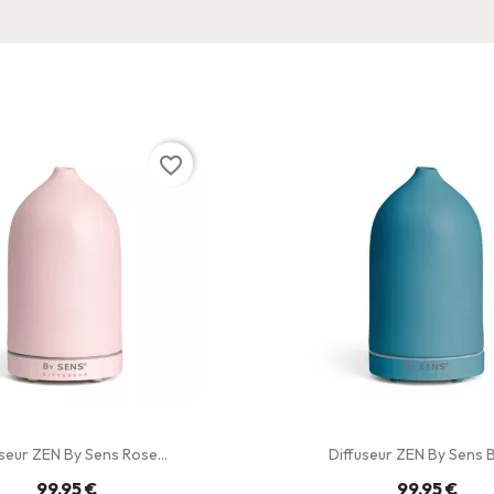
favorite_border
useur ZEN By Sens Rose...
Diffuseur ZEN By Sens Bl
99,95 €
99,95 €