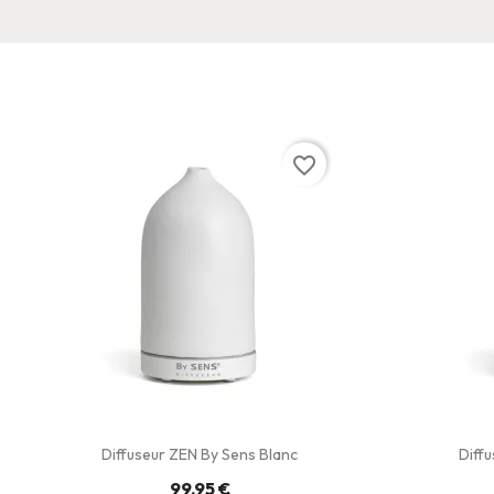
favorite_border
Diffuseur ZEN By Sens Blanc
Diff
99,95 €