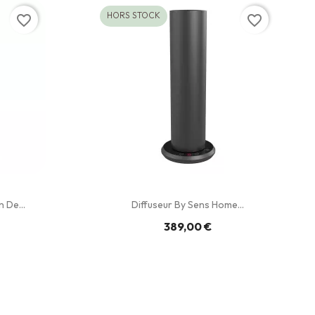
HORS STOCK
favorite_border
favorite_border
 De...
Diffuseur By Sens Home...
389,00 €