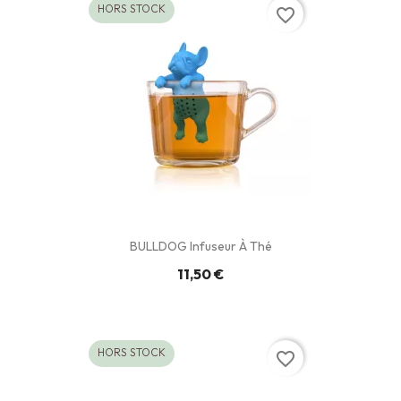
HORS STOCK
favorite_border
BULLDOG Infuseur À Thé
11,50 €
HORS STOCK
favorite_border