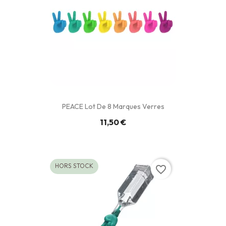
PEACE Lot De 8 Marques Verres
11,50 €
HORS STOCK
favorite_border