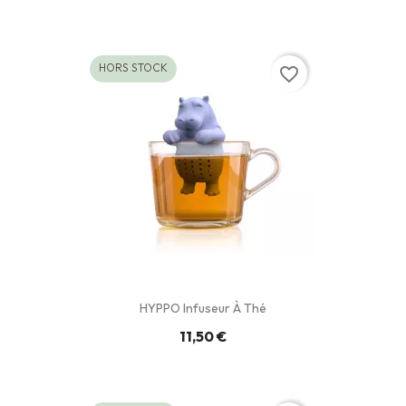
HORS STOCK
favorite_border
HYPPO Infuseur À Thé
11,50 €