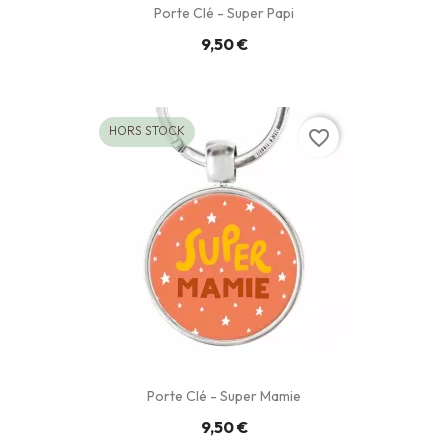
Porte Clé - Super Papi
9,50 €
HORS STOCK
favorite_border
Porte Clé - Super Mamie
9,50 €