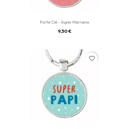
Porte Clé - Super Marraine
9,50 €
favorite_border