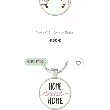
Porte Clé - Amour Teckel
9,50 €
HORS STOCK
favorite_border