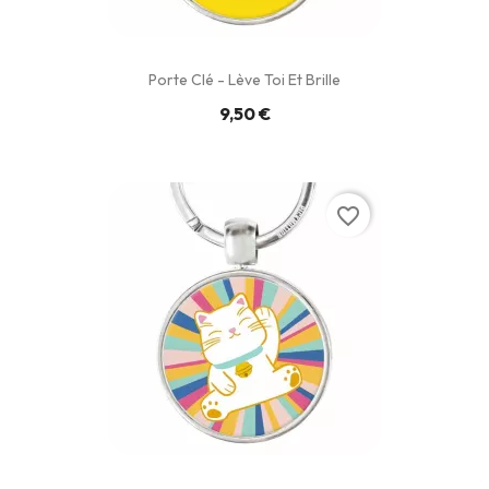
Porte Clé - Lève Toi Et Brille
9,50 €
favorite_border