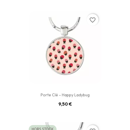
favorite_border
Porte Clé - Happy Ladybug
9,50 €
HORS STOCK