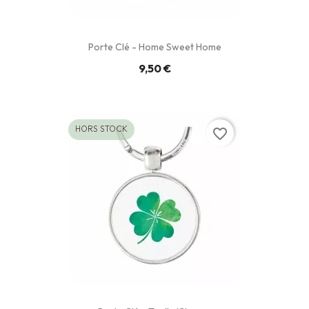
Porte Clé - Home Sweet Home
9,50 €
HORS STOCK
favorite_border