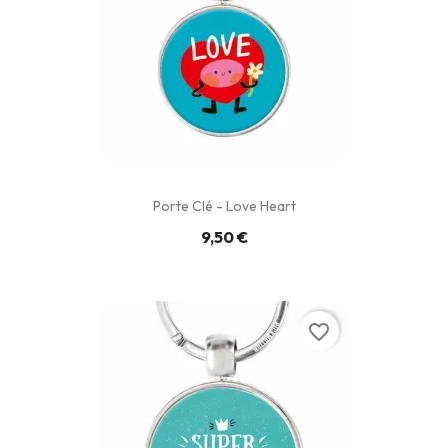
Porte Clé - Love Heart
9,50 €
favorite_border