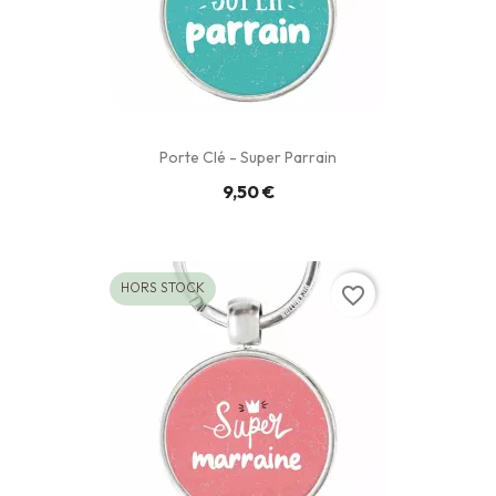
Porte Clé - Super Parrain
9,50 €
HORS STOCK
favorite_border