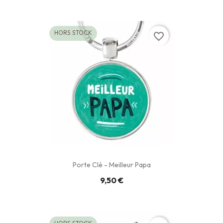
HORS STOCK
favorite_border
Porte Clé - Meilleur Papa
9,50 €