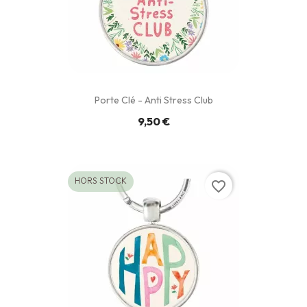
Porte Clé - Anti Stress Club
9,50 €
HORS STOCK
favorite_border