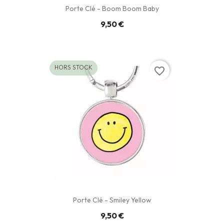
Porte Clé - Boom Boom Baby
9,50 €
HORS STOCK
favorite_border
Porte Clé - Smiley Yellow
9,50 €