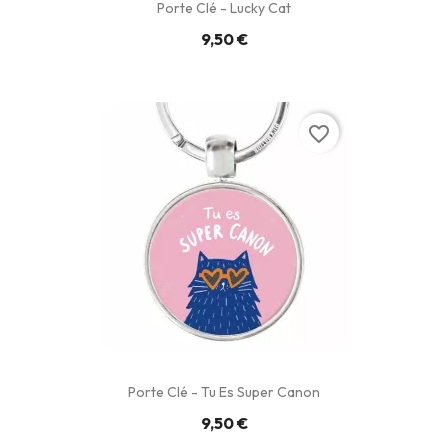
Porte Clé - Lucky Cat
9,50 €
favorite_border
Porte Clé - Tu Es Super Canon
9,50 €