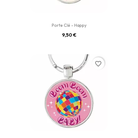
Porte Clé - Happy
9,50 €
favorite_border