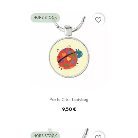
HORS STOCK
favorite_border
Porte Clé - Ladybug
9,50 €
HORS STOCK
favorite_border