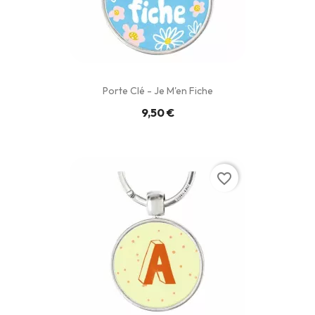
Porte Clé - Je M'en Fiche
9,50 €
favorite_border