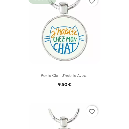
favorite_border
Porte Clé - J'habite Avec...
9,50 €
favorite_border