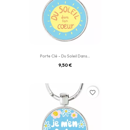
Porte Clé - Du Soleil Dans...
9,50 €
favorite_border