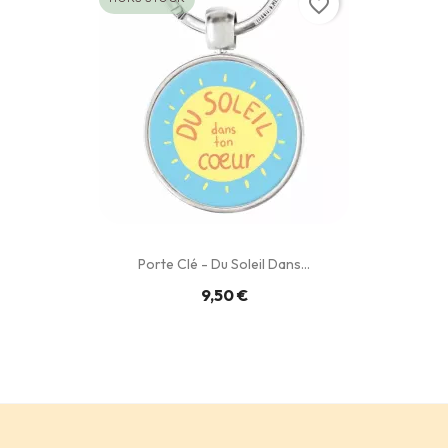
favorite_border
Porte Clé - Du Soleil Dans...
9,50 €