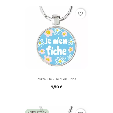
favorite_border
Porte Clé - Je M'en Fiche
9,50 €
HORS STOCK