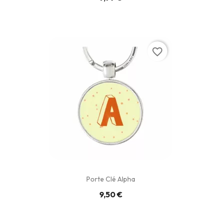
favorite_border
Porte Clé Alpha
9,50 €