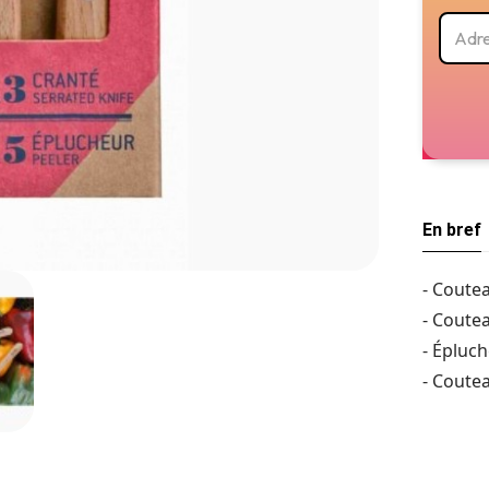
En bref
- Coutea
- Coute
- Épluc
- Coute