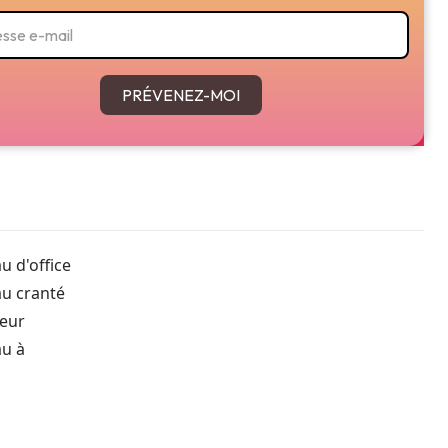
PRÉVENEZ-MOI
u d'office
au cranté
heur
au à