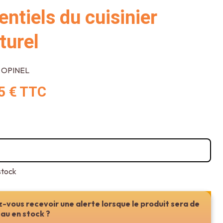
entiels du cuisinier
turel
OPINEL
5 €
TTC
stock
-vous recevoir une alerte lorsque le produit sera de
Ajouter au panier ou réserver en magasin
au en stock ?