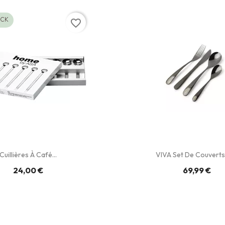
OCK
favorite_border
Cuillières À Café...
VIVA Set De Couverts 
24,00 €
69,99 €