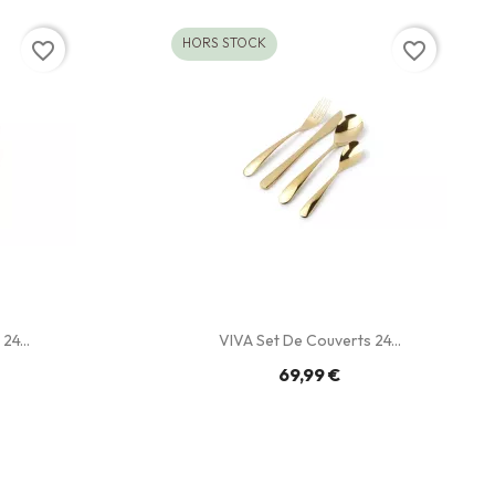
HORS STOCK
favorite_border
favorite_border
24...
VIVA Set De Couverts 24...
69,99 €