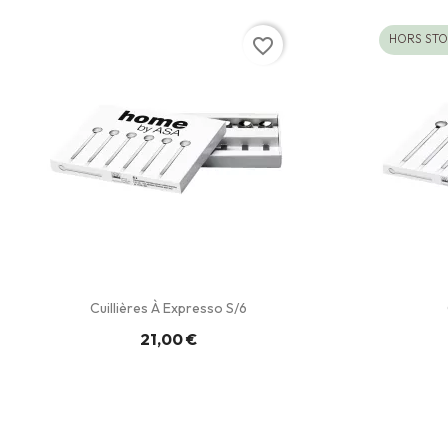
HORS ST
favorite_border
Cuillières À Expresso S/6
21,00 €