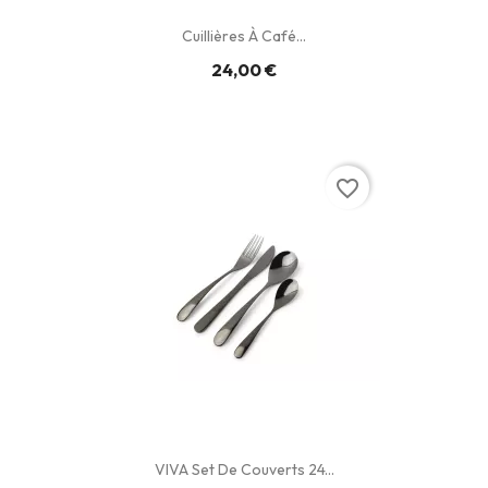
Cuillières À Café...
24,00 €
favorite_border
VIVA Set De Couverts 24...