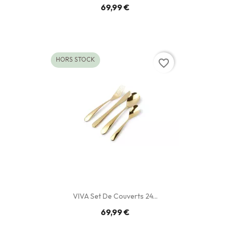
69,99 €
HORS STOCK
favorite_border
VIVA Set De Couverts 24...
69,99 €