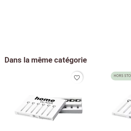
Dans la même catégorie
HORS ST
favorite_border