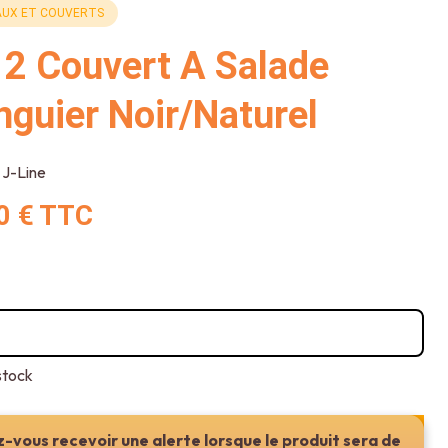
UX ET COUVERTS
 2 Couvert A Salade
guier Noir/Naturel
J-Line
0 €
TTC
stock
-vous recevoir une alerte lorsque le produit sera de
Ajouter au panier ou réserver en magasin