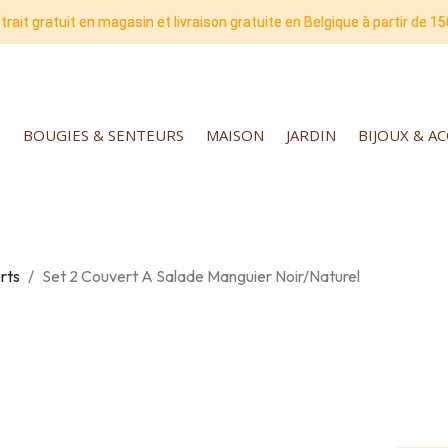
trait gratuit en magasin et livraison gratuite en Belgique à partir de 15
BOUGIES & SENTEURS
MAISON
JARDIN
BIJOUX & A
rts
Set 2 Couvert A Salade Manguier Noir/Naturel