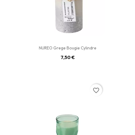
NUREO Grege Bougie Cylindre
7,50 €
favorite_border