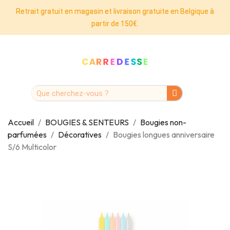
Retrait gratuit en magasin et livraison gratuite en Belgique à
partir de 150€.
Accueil
BOUGIES & SENTEURS
Bougies non-
parfumées
Décoratives
Bougies longues anniversaire
S/6 Multicolor