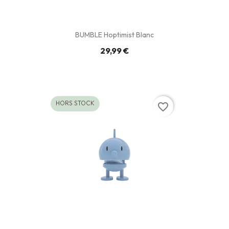
BUMBLE Hoptimist Blanc
29,99 €
HORS STOCK
favorite_border