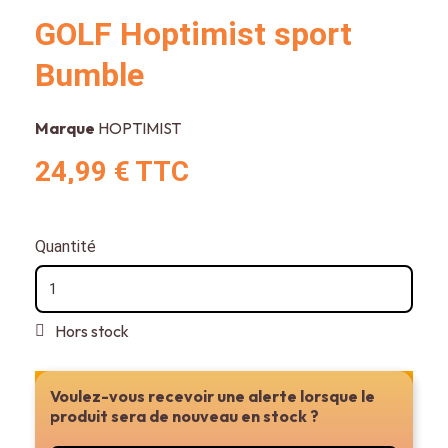
GOLF Hoptimist sport
Bumble
Marque
HOPTIMIST
24,99 €
TTC
Quantité
Hors stock
Voulez-vous recevoir une alerte lorsque le
Ajouter au panier ou réserver en magasin
produit sera de nouveau en stock ?