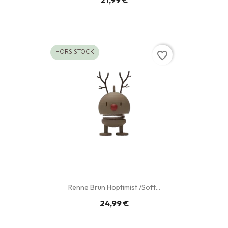
21,99 €
HORS STOCK
favorite_border
Renne Brun Hoptimist /Soft...
24,99 €