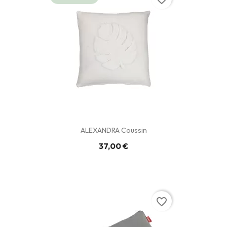
ALEXANDRA Coussin
37,00 €
favorite_border