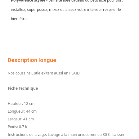
Polyvalence stylée
- parfaite idée cadeau ou petit luxe pour soi :
installez, superposez, mixez et laissez votre intérieur respirer le
bien-être.
Description longue
Nos coussins Cutie exitent aussi en PLAID
Fiche Technique
Hauteur: 12 cm
Longueur: 44 cm
Largeur: 41 cm
Poids: 0.7 k
Instructions de lavage: Lavage à la main uniquement à 30 C. Laisser