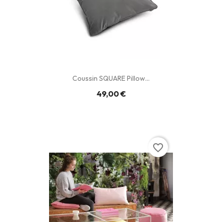
Coussin SQUARE Pillow...
49,00 €
favorite_border