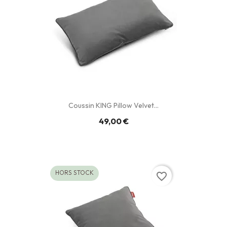
Coussin KING Pillow Velvet...
49,00 €
HORS STOCK
favorite_border