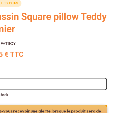
ET COUSSINS
ssin Square pillow Teddy
ier
FATBOY
5 €
TTC
stock
-vous recevoir une alerte lorsque le produit sera de
Ajouter au panier ou réserver en magasin