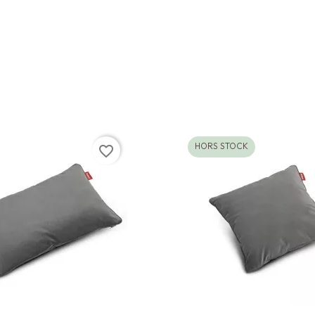
HORS STOCK
favorite_border