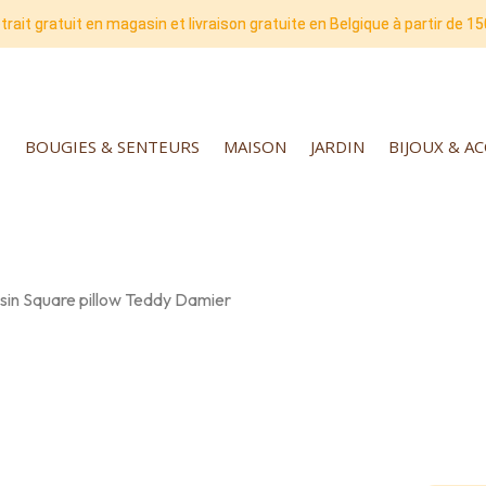
trait gratuit en magasin et livraison gratuite en Belgique à partir de 15
BOUGIES & SENTEURS
MAISON
JARDIN
BIJOUX & A
sin Square pillow Teddy Damier