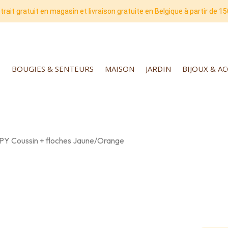
trait gratuit en magasin et livraison gratuite en Belgique à partir de 15
BOUGIES & SENTEURS
MAISON
JARDIN
BIJOUX & A
Y Coussin + floches Jaune/Orange