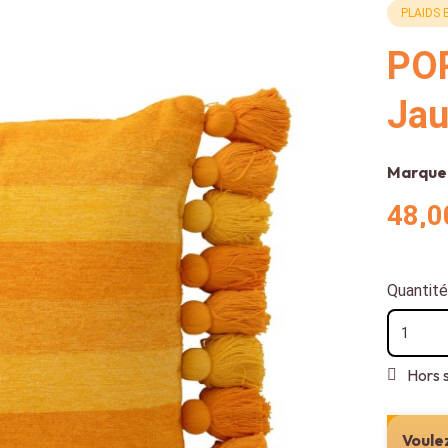
PLAIDS 
POP
Jau
Marque
48,0
Quantité
Hors 
Voulez