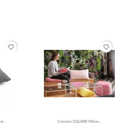
favorite_border
favorite_border
w...
Coussin SQUARE Pillow...