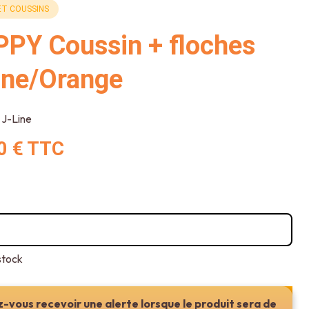
ET COUSSINS
PY Coussin + floches
ne/Orange
J-Line
0 €
TTC
stock
-vous recevoir une alerte lorsque le produit sera de
Ajouter au panier ou réserver en magasin