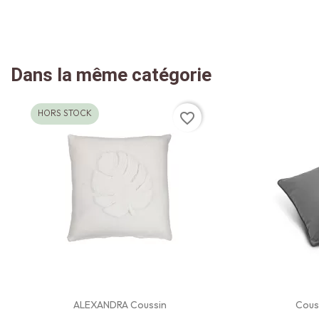
Dans la même catégorie
HORS STOCK
favorite_border
ALEXANDRA Coussin
Couss