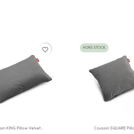
HORS STOCK
favorite_border
in KING Pillow Velvet...
Coussin SQUARE Pillo