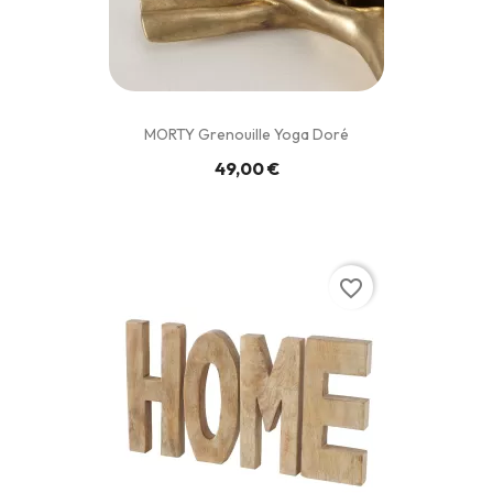
MORTY Grenouille Yoga Doré
49,00 €
favorite_border