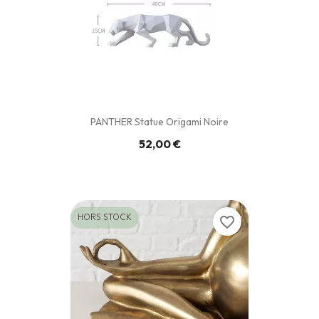
PANTHER Statue Origami Noire
52,00 €
HORS STOCK
favorite_border