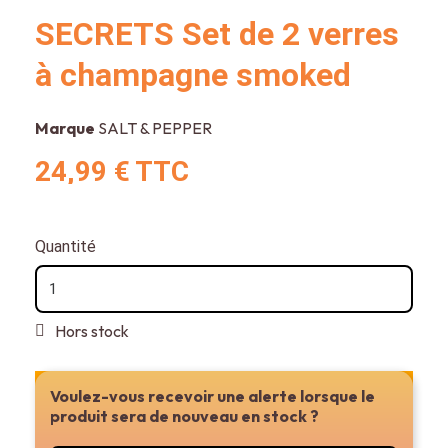
SECRETS Set de 2 verres
à champagne smoked
Marque
SALT & PEPPER
24,99 €
TTC
Quantité
Hors stock
Voulez-vous recevoir une alerte lorsque le
Ajouter au panier ou réserver en magasin
produit sera de nouveau en stock ?