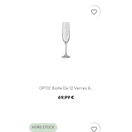
favorite_border
OPTIC Boite De 12 Verres À...
69,99 €
HORS STOCK
favorite_border