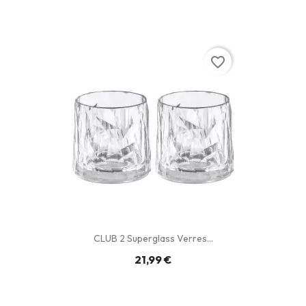
favorite_border
CLUB 2 Superglass Verres...
21,99 €