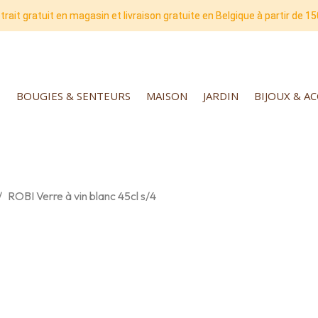
trait gratuit en magasin et livraison gratuite en Belgique à partir de 15
BOUGIES & SENTEURS
MAISON
JARDIN
BIJOUX & A
ROBI Verre à vin blanc 45cl s/4