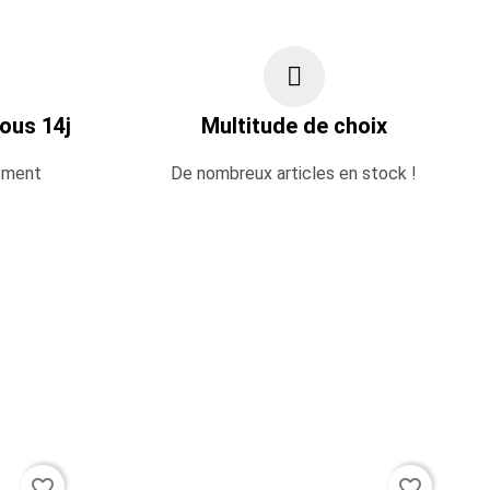
ous 14j
Multitude de choix
ement
De nombreux articles en stock !
favorite_border
favorite_border