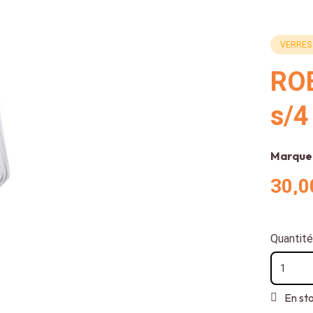
VERRES
ROB
s/4
Marque
30,0
Quantité
En st