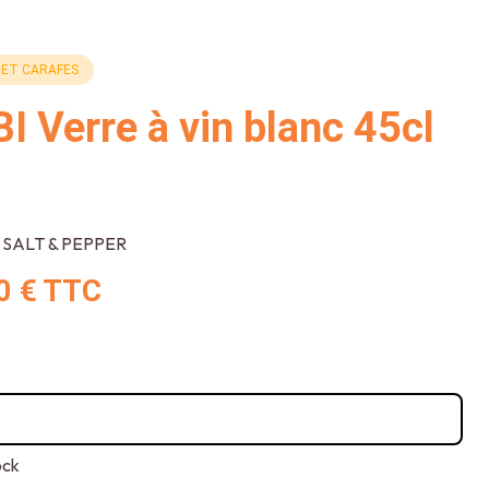
 ET CARAFES
I Verre à vin blanc 45cl
SALT & PEPPER
0 €
TTC
ock