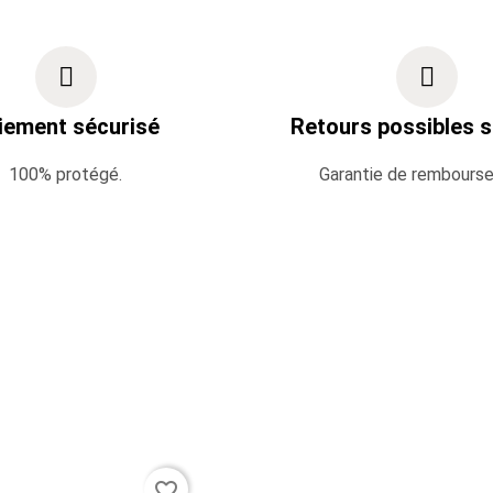
iement sécurisé
Retours possibles s
100% protégé.
Garantie de rembours
favorite_border